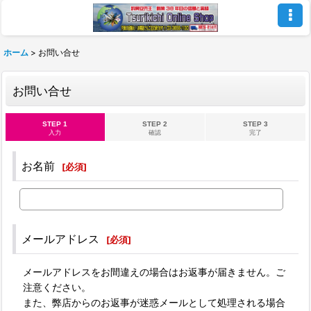
ホーム
>
お問い合せ
お問い合せ
STEP 1
STEP 2
STEP 3
入力
確認
完了
お名前
[
必須
]
メールアドレス
[
必須
]
メールアドレスをお間違えの場合はお返事が届きません。ご
注意ください。
また、弊店からのお返事が迷惑メールとして処理される場合