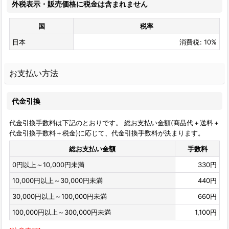
外税表示・販売価格に税金は含まれません
国
税率
日本
消費税
:
10%
お支払い方法
代金引換
代金引換手数料は下記のとおりです。 総お支払い金額(商品代＋送料＋
代金引換手数料＋税金)に応じて、代金引換手数料が決まります。
総お支払い金額
手数料
0
円
以上～10,000
円
未満
330
円
10,000
円
以上～30,000
円
未満
440
円
30,000
円
以上～100,000
円
未満
660
円
100,000
円
以上～300,000
円
未満
1,100
円