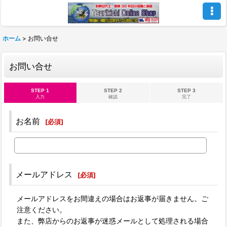
ホーム
>
お問い合せ
お問い合せ
STEP 1
STEP 2
STEP 3
入力
確認
完了
お名前
[
必須
]
メールアドレス
[
必須
]
メールアドレスをお間違えの場合はお返事が届きません。ご
注意ください。
また、弊店からのお返事が迷惑メールとして処理される場合