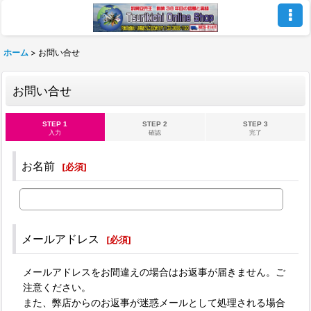
ホーム
>
お問い合せ
お問い合せ
STEP 1
STEP 2
STEP 3
入力
確認
完了
お名前
[
必須
]
メールアドレス
[
必須
]
メールアドレスをお間違えの場合はお返事が届きません。ご
注意ください。
また、弊店からのお返事が迷惑メールとして処理される場合