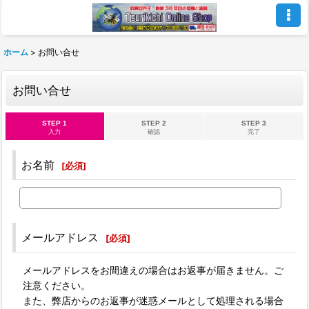
ホーム
>
お問い合せ
お問い合せ
STEP 1
STEP 2
STEP 3
入力
確認
完了
お名前
[
必須
]
メールアドレス
[
必須
]
メールアドレスをお間違えの場合はお返事が届きません。ご
注意ください。
また、弊店からのお返事が迷惑メールとして処理される場合