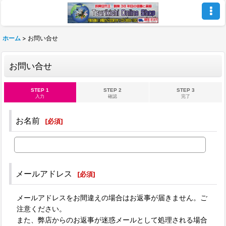
ホーム
>
お問い合せ
お問い合せ
STEP 1
STEP 2
STEP 3
入力
確認
完了
お名前
[
必須
]
メールアドレス
[
必須
]
メールアドレスをお間違えの場合はお返事が届きません。ご
注意ください。
また、弊店からのお返事が迷惑メールとして処理される場合