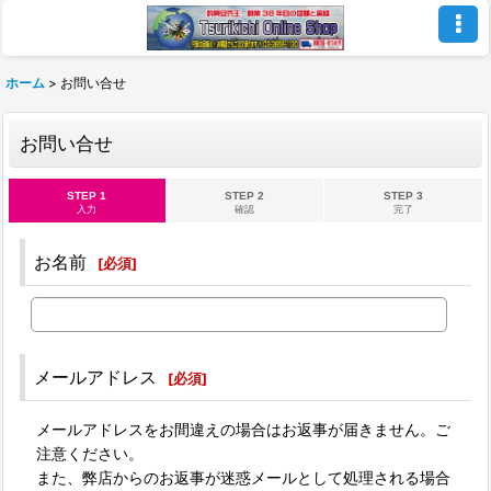
ホーム
>
お問い合せ
お問い合せ
STEP 1
STEP 2
STEP 3
入力
確認
完了
お名前
[
必須
]
メールアドレス
[
必須
]
メールアドレスをお間違えの場合はお返事が届きません。ご
注意ください。
また、弊店からのお返事が迷惑メールとして処理される場合