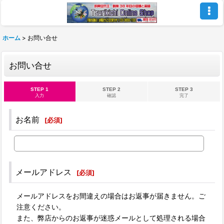
ホーム
>
お問い合せ
お問い合せ
STEP 1
STEP 2
STEP 3
入力
確認
完了
お名前
[
必須
]
メールアドレス
[
必須
]
メールアドレスをお間違えの場合はお返事が届きません。ご
注意ください。
また、弊店からのお返事が迷惑メールとして処理される場合