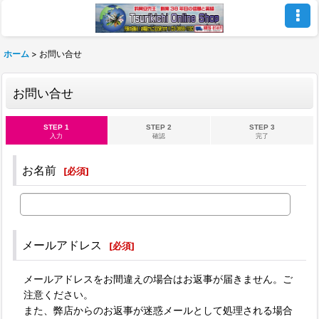
ホーム
>
お問い合せ
お問い合せ
STEP 1
STEP 2
STEP 3
入力
確認
完了
お名前
[
必須
]
メールアドレス
[
必須
]
メールアドレスをお間違えの場合はお返事が届きません。ご
注意ください。
また、弊店からのお返事が迷惑メールとして処理される場合