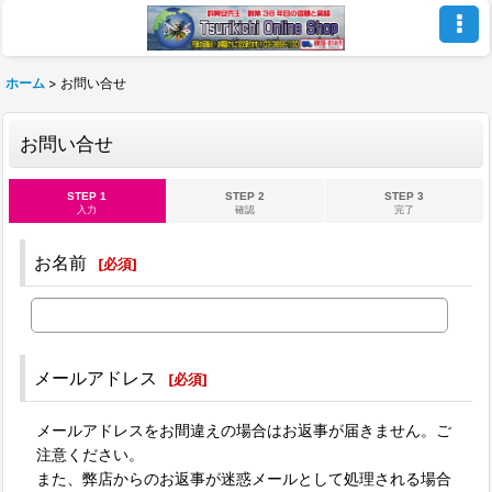
ホーム
>
お問い合せ
お問い合せ
STEP 1
STEP 2
STEP 3
入力
確認
完了
お名前
[
必須
]
メールアドレス
[
必須
]
メールアドレスをお間違えの場合はお返事が届きません。ご
注意ください。
また、弊店からのお返事が迷惑メールとして処理される場合