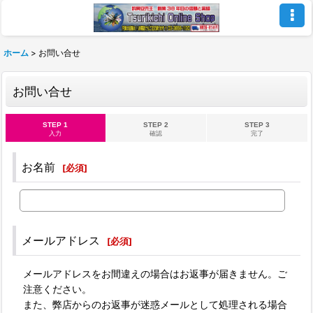
ホーム
>
お問い合せ
お問い合せ
STEP 1
STEP 2
STEP 3
入力
確認
完了
お名前
[
必須
]
メールアドレス
[
必須
]
メールアドレスをお間違えの場合はお返事が届きません。ご
注意ください。
また、弊店からのお返事が迷惑メールとして処理される場合