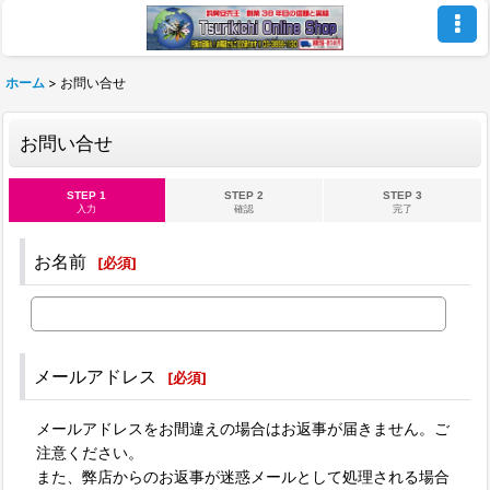
ホーム
>
お問い合せ
お問い合せ
STEP 1
STEP 2
STEP 3
入力
確認
完了
お名前
[
必須
]
メールアドレス
[
必須
]
メールアドレスをお間違えの場合はお返事が届きません。ご
注意ください。
また、弊店からのお返事が迷惑メールとして処理される場合