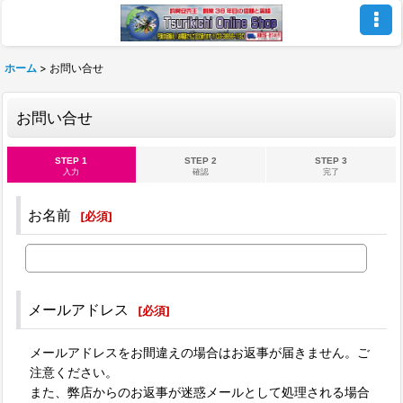
ホーム
>
お問い合せ
お問い合せ
STEP 1
STEP 2
STEP 3
入力
確認
完了
お名前
[
必須
]
メールアドレス
[
必須
]
メールアドレスをお間違えの場合はお返事が届きません。ご
注意ください。
また、弊店からのお返事が迷惑メールとして処理される場合