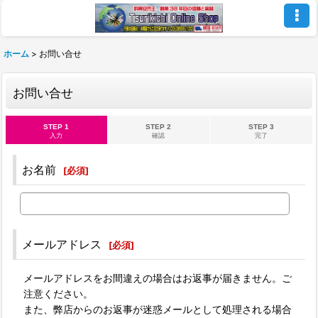
ホーム
>
お問い合せ
お問い合せ
STEP 1
STEP 2
STEP 3
入力
確認
完了
お名前
[
必須
]
メールアドレス
[
必須
]
メールアドレスをお間違えの場合はお返事が届きません。ご
注意ください。
また、弊店からのお返事が迷惑メールとして処理される場合