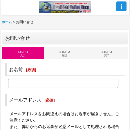
ホーム
>
お問い合せ
お問い合せ
STEP 1
STEP 2
STEP 3
入力
確認
完了
お名前
[
必須
]
メールアドレス
[
必須
]
メールアドレスをお間違えの場合はお返事が届きません。ご
注意ください。
また、弊店からのお返事が迷惑メールとして処理される場合