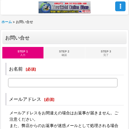
ホーム
>
お問い合せ
お問い合せ
STEP 1
STEP 2
STEP 3
入力
確認
完了
お名前
[
必須
]
メールアドレス
[
必須
]
メールアドレスをお間違えの場合はお返事が届きません。ご
注意ください。
また、弊店からのお返事が迷惑メールとして処理される場合