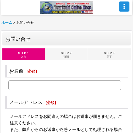
ホーム
>
お問い合せ
お問い合せ
STEP 1
STEP 2
STEP 3
入力
確認
完了
お名前
[
必須
]
メールアドレス
[
必須
]
メールアドレスをお間違えの場合はお返事が届きません。ご
注意ください。
また、弊店からのお返事が迷惑メールとして処理される場合