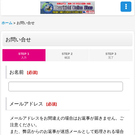
ホーム
>
お問い合せ
お問い合せ
STEP 1
STEP 2
STEP 3
入力
確認
完了
お名前
[
必須
]
メールアドレス
[
必須
]
メールアドレスをお間違えの場合はお返事が届きません。ご
注意ください。
また、弊店からのお返事が迷惑メールとして処理される場合