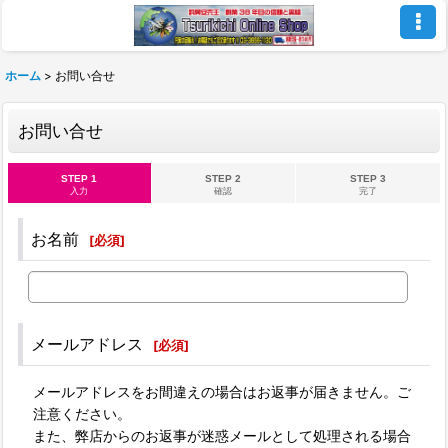
ホーム
>
お問い合せ
お問い合せ
STEP 1
STEP 2
STEP 3
入力
確認
完了
お名前
[
必須
]
メールアドレス
[
必須
]
メールアドレスをお間違えの場合はお返事が届きません。ご
注意ください。
また、弊店からのお返事が迷惑メールとして処理される場合