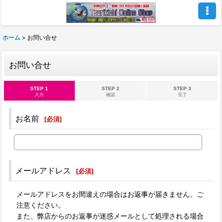
ホーム
>
お問い合せ
お問い合せ
STEP 1
STEP 2
STEP 3
入力
確認
完了
お名前
[
必須
]
メールアドレス
[
必須
]
メールアドレスをお間違えの場合はお返事が届きません。ご
注意ください。
また、弊店からのお返事が迷惑メールとして処理される場合