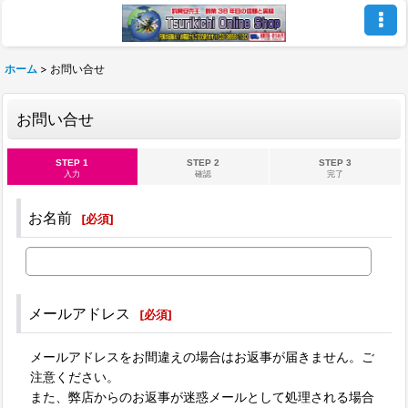
ホーム
>
お問い合せ
お問い合せ
STEP 1
STEP 2
STEP 3
入力
確認
完了
お名前
[
必須
]
メールアドレス
[
必須
]
メールアドレスをお間違えの場合はお返事が届きません。ご
注意ください。
また、弊店からのお返事が迷惑メールとして処理される場合