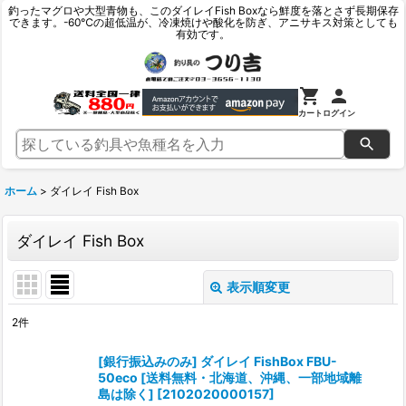
釣ったマグロや大型青物も、このダイレイFish Boxなら鮮度を落とさず長期保存
できます。-60℃の超低温が、冷凍焼けや酸化を防ぎ、アニサキス対策としても
有効です。
カート
ログイン
ホーム
>
ダイレイ Fish Box
ダイレイ Fish Box
表示順変更
閉じる
2
件
表示数
:
[銀行振込みのみ] ダイレイ FishBox FBU-
50eco [送料無料・北海道、沖縄、一部地域離
並び順
:
島は除く]
[
2102020000157
]