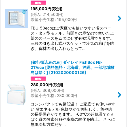
195,000
円
(税別)
絞り込む
(
税込
:
214,500
円
)
希望小売価格
:
195,000
円
FBU-50ecoはご家庭でも使いやすい省スペー
ス・タテ型モデル。前開きの扉なので空いた上
部のスペースをムダにせず有効活用できます。
三段の引き出し式バスケットで冷気の逃げを防
ぎ、食材の出し入れもとって…
[銀行振込みのみ] ダイレイ FishBox FB-
217eco [送料無料・北海道、沖縄、一部地域離
島は除く]
[
2102020000126
]
280,000
円
(税別)
(
税込
:
308,000
円
)
希望小売価格
:
280,000
円
コンンパクトでも超低温！ ご家庭でも使いやす
い 省エネモデル 色鮮やかで美味しく、魚や肉
の長期保存ができます。 -60℃の超低温でたん
ぱく質の酵素分解や脂肪の酸化を防止。 さらに
無風冷却方式だか…