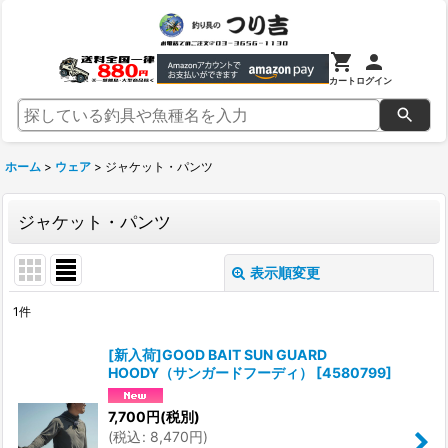
カート
ログイン
ホーム
>
ウェア
>
ジャケット・パンツ
ジャケット・パンツ
表示順変更
閉じる
1
件
表示数
:
[新入荷]GOOD BAIT SUN GUARD
HOODY（サンガードフーディ）
[
4580799
]
並び順
:
7,700
円
(税別)
(
税込
:
8,470
円
)
絞り込む