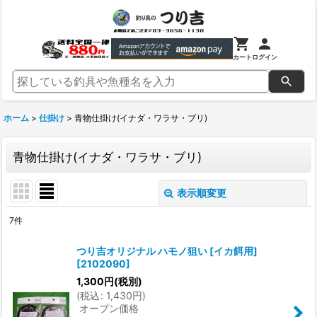
カート
ログイン
ホーム
>
仕掛け
>
青物仕掛け(イナダ・ワラサ・ブリ)
青物仕掛け(イナダ・ワラサ・ブリ)
表示順変更
閉じる
7
件
表示数
:
つり吉オリジナル ハモノ狙い [イカ餌用]
[
2102090
]
並び順
:
1,300
円
(税別)
(
税込
:
1,430
円
)
オープン価格
絞り込む