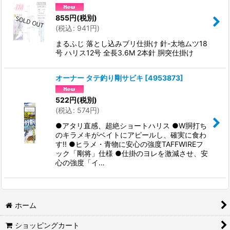
855
円
(税別)
(
税込
:
941
円
)
まるふじ 落とし込みブリ仕掛け 針-太地ムツ18
号 ハリス12号 全長3.6M 2本針 胴突仕掛け
オーナー タテ釣り剛サビキ
[
4953873
]
522
円
(税別)
(
税込
:
574
円
)
●アタリ直感、超絶ショートハリス ●W胴打ち
のキラメキがベイトにアピールし、確実に食わ
す!! ●ヒラメ・青物に安心の強度TAFFWIREフ
ック「剛将」仕様 ●仕掛のヨレを激減させ、安
心の強度「イ…
ホーム
ショッピングカート