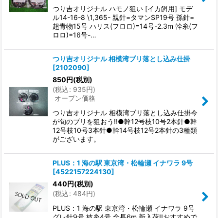
つり吉オリジナル ハモノ狙い [イカ餌用] モデ
ル14-16-8 \1,365- 親針=タマンSP19号 孫針=
超青物15号 ハリス(フロロ)=14号-2.3m 幹糸(フ
ロロ)=16号-…
つり吉オリジナル 相模湾ブリ落とし込み仕掛
[
2102090
]
850
円
(税別)
(
税込
:
935
円
)
オープン価格
つり吉オリジナル 相模湾ブリ落とし込み仕掛今
が旬のブリを狙おう!!●幹12号枝10号2本針●幹
12号枝10号3本針●幹14号枝12号2本針の3種類
がございます。
PLUS：1 海の駅 東京湾・松輪瀬 イナワラ 9号
[
4522157224130
]
440
円
(税別)
(
税込
:
484
円
)
PLUS：1 海の駅 東京湾・松輪瀬 イナワラ 9号
グレ針9号 枝糸4号 全長6m 新入荷!!おすすめで