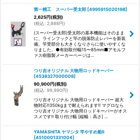
第一精工 スーパー受太郎
[
4995915020198
]
2,625
円
(税別)
(
税込
:
2,888
円
)
(スーパー受太郎)受太郎の基本機能はそのまま
に、ラインフックと竿の脱落防止レバーを新装
備。竿受部分も大きくなりさらに使いやすくな
りました。●有効取付幅15〜85mm■アモルフ
ァス樹脂製メーカーページは…
つり吉オリジナル 大物用ロッドキーパー
[
4538327000008
]
90,900
円
(税別)
(
税込
:
99,990
円
)
つり吉オリジナル 大物用ロッドキーパー 超大
物対応!!350kgまで耐えられます!! マグロなら
つり吉オリジナル 大物用ロッドキーパーがオス
スメです!! 取り付け幅 [縦幅：高さ] …
YAMASHITA ヤマシタ 竿やすめ船II
[
4510001331004
]