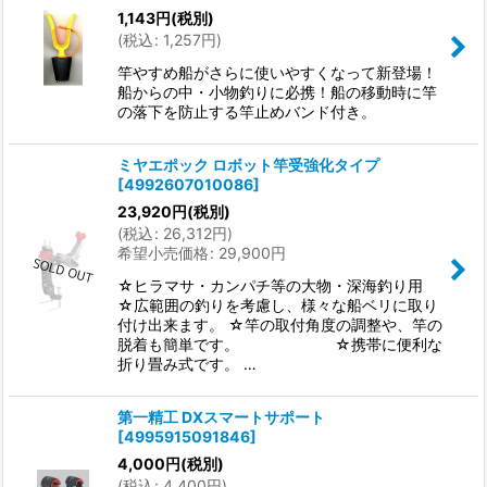
1,143
円
(税別)
(
税込
:
1,257
円
)
竿やすめ船がさらに使いやすくなって新登場！
船からの中・小物釣りに必携！船の移動時に竿
の落下を防止する竿止めバンド付き。
ミヤエポック ロボット竿受強化タイプ
[
4992607010086
]
23,920
円
(税別)
(
税込
:
26,312
円
)
希望小売価格
:
29,900
円
☆ヒラマサ・カンパチ等の大物・深海釣り用
☆広範囲の釣りを考慮し、様々な船ベリに取り
付け出来ます。 ☆竿の取付角度の調整や、竿の
脱着も簡単です。 ☆携帯に便利な
折り畳み式です。 …
第一精工 DXスマートサポート
[
4995915091846
]
4,000
円
(税別)
(
税込
:
4,400
円
)