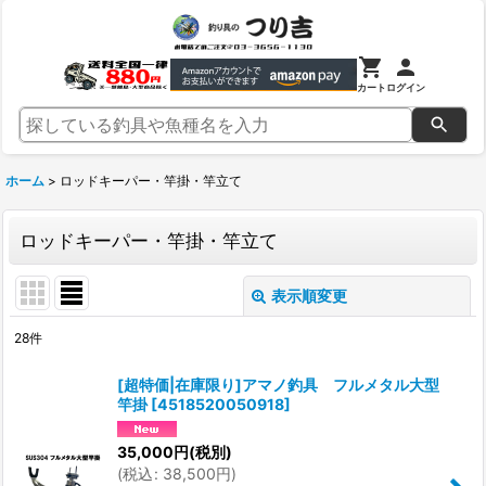
カート
ログイン
ホーム
>
ロッドキーパー・竿掛・竿立て
ロッドキーパー・竿掛・竿立て
表示順変更
閉じる
28
件
表示数
:
[超特価|在庫限り]アマノ釣具 フルメタル大型
竿掛
[
4518520050918
]
並び順
:
35,000
円
(税別)
(
税込
:
38,500
円
)
絞り込む