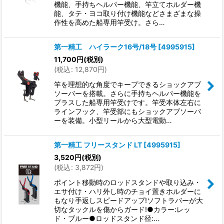
機能、手持ちヘルパー機能、竿立てホルダー機
能、タテ・ヨコ取り付け機能などさまざまな操
作性を高めた船専用竿受け。さら…
第一精工 ハイラーク16号/18号
[
4995915
]
11,700
円
(税別)
(
税込
:
12,870
円
)
竿を理想的な角度でキープできるショックアブ
ソーバーを搭載。さらに手持ちヘルパー機能を
プラスした船専用竿受けです。竿受本体左右に
ラインフック、竿受部にもショックアブソーバ
ーを装備。小型リールから大型電動…
第一精工 フリースタンド LT
[
4995915
]
3,520
円
(税別)
(
税込
:
3,872
円
)
ポイント移動時のロッドスタンドや取り込み・
エサ付け・ハリ外し時のチョイ置きホルダーに
もなり手返しスピードアップ!ソフトラバーが大
切なタックルを傷からガード!●カラー:レッ
ド・ブルー●ロッドスタンド径:…