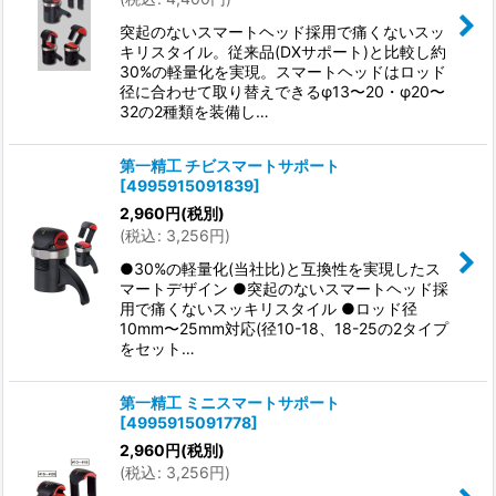
突起のないスマートヘッド採用で痛くないスッ
キリスタイル。従来品(DXサポート)と比較し約
30%の軽量化を実現。スマートヘッドはロッド
径に合わせて取り替えできるφ13〜20・φ20〜
32の2種類を装備し…
第一精工 チビスマートサポート
[
4995915091839
]
2,960
円
(税別)
(
税込
:
3,256
円
)
●30%の軽量化(当社比)と互換性を実現したス
マートデザイン ●突起のないスマートヘッド採
用で痛くないスッキリスタイル ●ロッド径
10mm〜25mm対応(径10-18、18-25の2タイプ
をセット…
第一精工 ミニスマートサポート
[
4995915091778
]
2,960
円
(税別)
(
税込
:
3,256
円
)