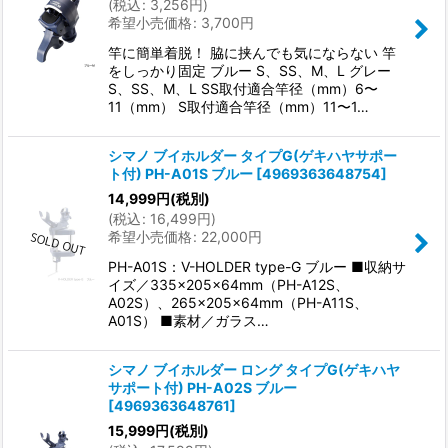
(
税込
:
3,256
円
)
希望小売価格
:
3,700
円
竿に簡単着脱！ 脇に挟んでも気にならない 竿
をしっかり固定 ブルー S、SS、M、L グレー
S、SS、M、L SS取付適合竿径（mm）6〜
11（mm） S取付適合竿径（mm）11〜1…
シマノ ブイホルダー タイプG(ゲキハヤサポー
ト付) PH-A01S ブルー
[
4969363648754
]
14,999
円
(税別)
(
税込
:
16,499
円
)
希望小売価格
:
22,000
円
PH-A01S：V-HOLDER type-G ブルー ■収納サ
イズ／335×205×64mm（PH-A12S、
A02S）、265×205×64mm（PH-A11S、
A01S） ■素材／ガラス…
シマノ ブイホルダー ロング タイプG(ゲキハヤ
サポート付) PH-A02S ブルー
[
4969363648761
]
15,999
円
(税別)