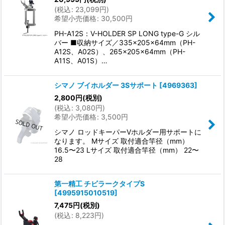
(
税込
:
23,099
円
)
希望小売価格
:
30,500
円
PH-A12S：V-HOLDER SP LONG type-G シル
バー ■収納サイズ／335×205×64mm（PH-
A12S、A02S）、265×205×64mm（PH-
A11S、A01S）…
シマノ ブイホルダー 3Sサポート
[
4969363
]
2,800
円
(税別)
(
税込
:
3,080
円
)
希望小売価格
:
3,500
円
シマノ ロッドキーパーVホルダー用サポートに
なります。 Mサイズ 取付適合竿径（mm）
16.5〜23 Lサイズ 取付適合竿径（mm） 22〜
28
第一精工 チビラークタイプS
[
4995915010519
]
7,475
円
(税別)
(
税込
:
8,223
円
)