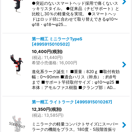
●突起のないスマートヘッド採用で痛くないス
ッキリスタイル。 ●従来品（チビサポート）と
比較し30％の軽量化を実現。 ●スマートヘッ
ドはロッド径に合わせて取り替えできるφ10〜
φ18・φ18〜φ25…
第一精工 ミニラークTypeS
[
4995915010502
]
10,400
円
(税別)
(
税込
:
11,440
円
)
希望小売価格
:
16,000
円
進化系ラーク誕生！ ■重量：820ｇ ■取付有効
幅：0〜90mm ■適合ハリス（幹糸）：約8号
まで ■サポート竿径取付サイズ：φ10〜φ25 ■
本体：アモルファス樹脂 ■クランプ部：AD…
第一精工 ライトラーク
[
4995915010267
]
12,350
円
(税別)
(
税込
:
13,585
円
)
ミニラークの軽量コンパクトサイズにスーパー
ラークの機能をプラス。180度・5段階首振り