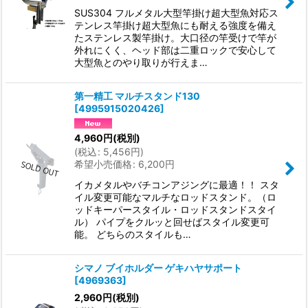
SUS304 フルメタル大型竿掛け超大型魚対応ス
テンレス竿掛け超大型魚にも耐える強度を備え
たステンレス製竿掛け。大口径の竿受けで竿が
外れにくく、ヘッド部は二重ロックで安心して
大型魚とのやり取りが行えま…
第一精工 マルチスタンド130
[
4995915020426
]
4,960
円
(税別)
(
税込
:
5,456
円
)
希望小売価格
:
6,200
円
イカメタルやバチコンアジングに最適！！ スタ
イル変更可能なマルチなロッドスタンド。（ロ
ッドキーパースタイル・ロッドスタンドスタイ
ル） パイプをクルッと回せばスタイル変更可
能。 どちらのスタイルも…
シマノ ブイホルダー ゲキハヤサポート
[
4969363
]
2,960
円
(税別)