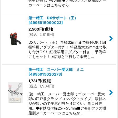
付有効幅15〜85mm●アモルファス樹脂製メー
カーページはこちらから
第一精工 DXサポート（王）
[
4995915090023
]
2,560
円
(税別)
(
税込
:
2,816
円
)
DXサポート（王） 竿径32mmまで取付OK！細
径竿用アダプター付き！ 竿径最大32mmまで取
り付けOK！ 細径竿用アダプター付き！ 予備竿
にもセット！ ※店頭と平行して販売し…
第一精工 スーパー受太郎 ミニ
[
4995915020273
]
1,731
円
(税別)
(
税込
:
1,904
円
)
(第一精工 スーパー受太郎ミニ)スーパー受太
郎の江戸前クランプコンパクトタイプ。取付ネ
ジが短いので竿尻が当たりにくい。ヨコ付専
用。●有効取付幅25〜55mm■アモルファス樹
脂製メーカーページはこちらか…