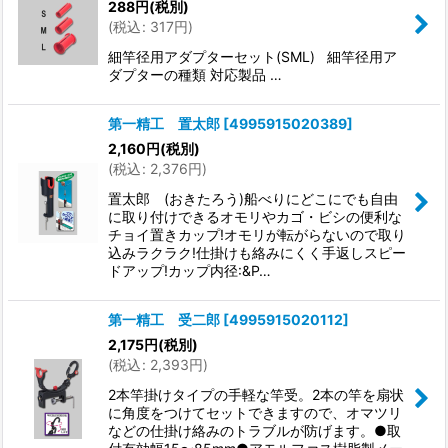
288
円
(税別)
(
税込
:
317
円
)
細竿径用アダプターセット(SML) 細竿径用ア
ダプターの種類 対応製品 …
第一精工 置太郎
[
4995915020389
]
2,160
円
(税別)
(
税込
:
2,376
円
)
置太郎 (おきたろう)船べりにどこにでも自由
に取り付けできるオモリやカゴ・ビシの便利な
チョイ置きカップ!オモリが転がらないので取り
込みラクラク!仕掛けも絡みにくく手返しスピー
ドアップ!カップ内径:&P…
第一精工 受二郎
[
4995915020112
]
2,175
円
(税別)
(
税込
:
2,393
円
)
2本竿掛けタイプの手軽な竿受。2本の竿を扇状
に角度をつけてセットできますので、オマツリ
などの仕掛け絡みのトラブルが防げます。●取