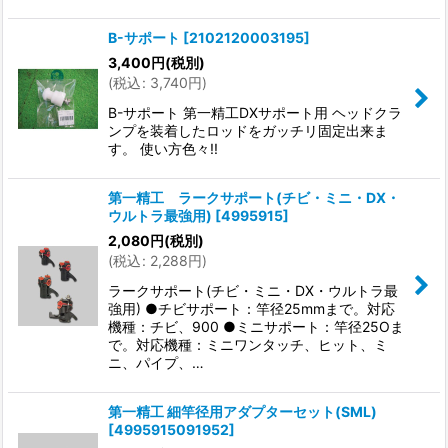
B-サポート
[
2102120003195
]
3,400
円
(税別)
(
税込
:
3,740
円
)
B-サポート 第一精工DXサポート用 ヘッドクラ
ンプを装着したロッドをガッチリ固定出来ま
す。 使い方色々!!
第一精工 ラークサポート(チビ・ミニ・DX・
ウルトラ最強用)
[
4995915
]
2,080
円
(税別)
(
税込
:
2,288
円
)
ラークサポート(チビ・ミニ・DX・ウルトラ最
強用) ●チビサポート：竿径25mmまで。対応
機種：チビ、900 ●ミニサポート：竿径25Oま
で。対応機種：ミニワンタッチ、ヒット、ミ
ニ、パイプ、…
第一精工 細竿径用アダプターセット(SML)
[
4995915091952
]