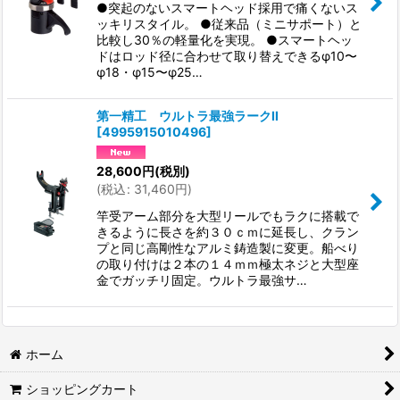
●突起のないスマートヘッド採用で痛くないス
ッキリスタイル。 ●従来品（ミニサポート）と
比較し30％の軽量化を実現。 ●スマートヘッ
ドはロッド径に合わせて取り替えできるφ10〜
φ18・φ15〜φ25…
第一精工 ウルトラ最強ラークII
[
4995915010496
]
28,600
円
(税別)
(
税込
:
31,460
円
)
竿受アーム部分を大型リールでもラクに搭載で
きるように長さを約３０ｃｍに延長し、クラン
プと同じ高剛性なアルミ鋳造製に変更。船べり
の取り付けは２本の１４ｍｍ極太ネジと大型座
金でガッチリ固定。ウルトラ最強サ…
ホーム
ショッピングカート