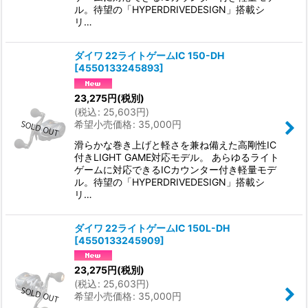
ル。待望の「HYPERDRIVEDESIGN」搭載シ
リ…
ダイワ 22ライトゲームIC 150-DH
[
4550133245893
]
23,275
円
(税別)
(
税込
:
25,603
円
)
希望小売価格
:
35,000
円
滑らかな巻き上げと軽さを兼ね備えた高剛性IC
付きLIGHT GAME対応モデル。 あらゆるライト
ゲームに対応できるICカウンター付き軽量モデ
ル。待望の「HYPERDRIVEDESIGN」搭載シ
リ…
ダイワ 22ライトゲームIC 150L-DH
[
4550133245909
]
23,275
円
(税別)
(
税込
:
25,603
円
)
希望小売価格
:
35,000
円