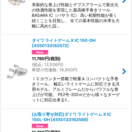
革新的な巻上げ性能とデプスアラームで新次元
の快適性能を実現した最高峰手巻きリール
BASARA IC（バサラ IC） 高い初期性能が長く
続くことを目指し、 全ての基本性能の水準を大
幅に高めた設…
ダイワ ライトゲーム X IC 150-DH
[
4550133162572
]
11,760
円
(税別)
(
税込
:
12,936
円
)
希望小売価格
:
16,800
円
ＩＣカウンター搭載で軽量＆コンパクトな手巻
きリール。 幅広いライトゲームに対応できる汎
用モデル。アルミフレームだからパワフルな巻
上げが可能。 PE2号-200ｍだから様々なターゲ
ットに対応出来る1…
[お取り寄せ対応]ダイワ ライトゲーム X IC
150L-DH
[
4550133162589
]