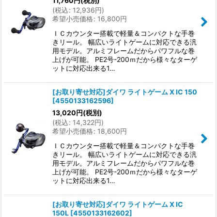
11,760
円
(税別)
(
税込
:
12,936
円
)
希望小売価格
:
16,800
円
ＩＣカウンター搭載で軽量＆コンパクトな手巻
きリール。 幅広いライトゲームに対応できる汎
用モデル。アルミフレームだからパワフルな巻
上げが可能。 PE2号-200ｍだから様々なターゲ
ットに対応出来る1…
[お取り寄せ対応]ダイワ ライトゲーム X IC 150
[
4550133162596
]
13,020
円
(税別)
(
税込
:
14,322
円
)
希望小売価格
:
18,600
円
ＩＣカウンター搭載で軽量＆コンパクトな手巻
きリール。 幅広いライトゲームに対応できる汎
用モデル。アルミフレームだからパワフルな巻
上げが可能。 PE2号-200ｍだから様々なターゲ
ットに対応出来る1…
[お取り寄せ対応]ダイワ ライトゲーム X IC
150L
[
4550133162602
]