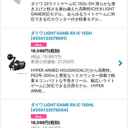
ダイワ 22ライトゲームIC 150L-DH 滑らかな巻
き上げと軽さを兼ね備えた高剛性IC付きLIGHT
GAME対応モデル。 あらゆるライトゲームに対
応できるICカウンター付き軽量モデル…
ダイワ LIGHT GAME RX IC 150H
[
4550133578991
]
18,088
円
(税別)
(
税込
:
19,897
円
)
希望小売価格
:
27,200
円
HYPER ARMED HOUSING(AL)だから高剛性。
PE2号-200ｍと豊富なＩＣカウンター搭載で軽
量＆コンパクトな手巻きリール。幅広いライト
ゲームに対応できる汎用モデル。HYPER
ARME…
ダイワ LIGHT GAME RX IC 150HL
[
4550133579004
]
18,088
円
(税別)