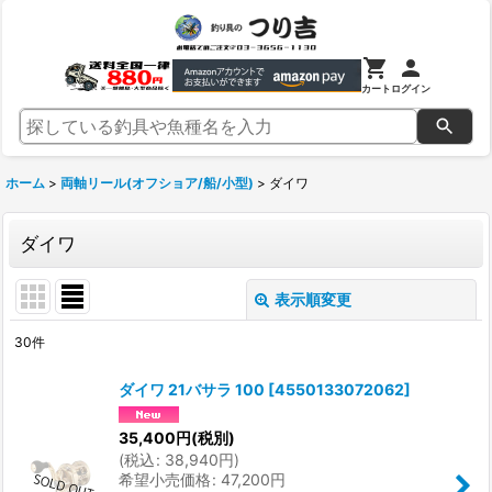
カート
ログイン
ホーム
>
両軸リール(オフショア/船/小型)
>
ダイワ
ダイワ
表示順変更
閉じる
30
件
表示数
:
ダイワ 21バサラ 100
[
4550133072062
]
並び順
:
35,400
円
(税別)
(
税込
:
38,940
円
)
希望小売価格
:
47,200
円
絞り込む