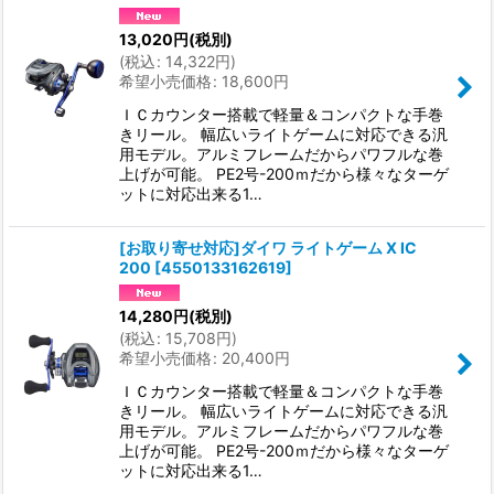
13,020
円
(税別)
(
税込
:
14,322
円
)
希望小売価格
:
18,600
円
ＩＣカウンター搭載で軽量＆コンパクトな手巻
きリール。 幅広いライトゲームに対応できる汎
用モデル。アルミフレームだからパワフルな巻
上げが可能。 PE2号-200ｍだから様々なターゲ
ットに対応出来る1…
[お取り寄せ対応]ダイワ ライトゲーム X IC
200
[
4550133162619
]
14,280
円
(税別)
(
税込
:
15,708
円
)
希望小売価格
:
20,400
円
ＩＣカウンター搭載で軽量＆コンパクトな手巻
きリール。 幅広いライトゲームに対応できる汎
用モデル。アルミフレームだからパワフルな巻
上げが可能。 PE2号-200ｍだから様々なターゲ
ットに対応出来る1…