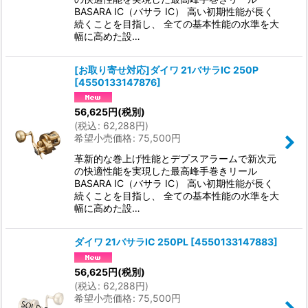
BASARA IC（バサラ IC） 高い初期性能が長く
続くことを目指し、 全ての基本性能の水準を大
幅に高めた設…
[お取り寄せ対応]ダイワ 21バサラIC 250P
[
4550133147876
]
56,625
円
(税別)
(
税込
:
62,288
円
)
希望小売価格
:
75,500
円
革新的な巻上げ性能とデプスアラームで新次元
の快適性能を実現した最高峰手巻きリール
BASARA IC（バサラ IC） 高い初期性能が長く
続くことを目指し、 全ての基本性能の水準を大
幅に高めた設…
ダイワ 21バサラIC 250PL
[
4550133147883
]
56,625
円
(税別)
(
税込
:
62,288
円
)
希望小売価格
:
75,500
円