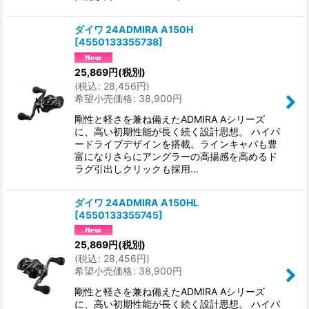
ダイワ 24ADMIRA A150H
[
4550133355738
]
25,869
円
(税別)
(
税込
:
28,456
円
)
希望小売価格
:
38,900
円
剛性と軽さを兼ね備えたADMIRA Aシリーズ
に、高い初期性能が長く続く設計思想。 ハイパ
ードライブデザインを搭載。ラインキャパも豊
富になりさらにアングラーの高揚感を高めるド
ラグ引出しクリックも採用…
ダイワ 24ADMIRA A150HL
[
4550133355745
]
25,869
円
(税別)
(
税込
:
28,456
円
)
希望小売価格
:
38,900
円
剛性と軽さを兼ね備えたADMIRA Aシリーズ
に、高い初期性能が長く続く設計思想。 ハイパ