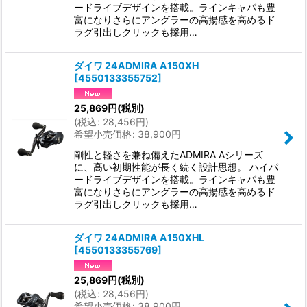
ードライブデザインを搭載。ラインキャパも豊
富になりさらにアングラーの高揚感を高めるド
ラグ引出しクリックも採用…
ダイワ 24ADMIRA A150XH
[
4550133355752
]
25,869
円
(税別)
(
税込
:
28,456
円
)
希望小売価格
:
38,900
円
剛性と軽さを兼ね備えたADMIRA Aシリーズ
に、高い初期性能が長く続く設計思想。 ハイパ
ードライブデザインを搭載。ラインキャパも豊
富になりさらにアングラーの高揚感を高めるド
ラグ引出しクリックも採用…
ダイワ 24ADMIRA A150XHL
[
4550133355769
]
25,869
円
(税別)
(
税込
:
28,456
円
)
希望小売価格
:
38,900
円