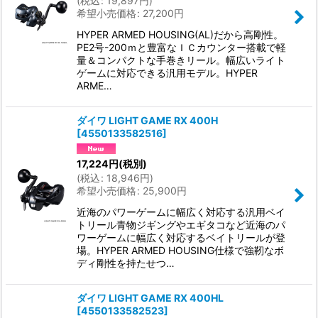
(
税込
:
19,897
円
)
希望小売価格
:
27,200
円
HYPER ARMED HOUSING(AL)だから高剛性。
PE2号-200ｍと豊富なＩＣカウンター搭載で軽
量＆コンパクトな手巻きリール。幅広いライト
ゲームに対応できる汎用モデル。HYPER
ARME…
ダイワ LIGHT GAME RX 400H
[
4550133582516
]
17,224
円
(税別)
(
税込
:
18,946
円
)
希望小売価格
:
25,900
円
近海のパワーゲームに幅広く対応する汎用ベイ
トリール青物ジギングやエギタコなど近海のパ
ワーゲームに幅広く対応するベイトリールが登
場。HYPER ARMED HOUSING仕様で強靭なボ
ディ剛性を持たせつ…
ダイワ LIGHT GAME RX 400HL
[
4550133582523
]