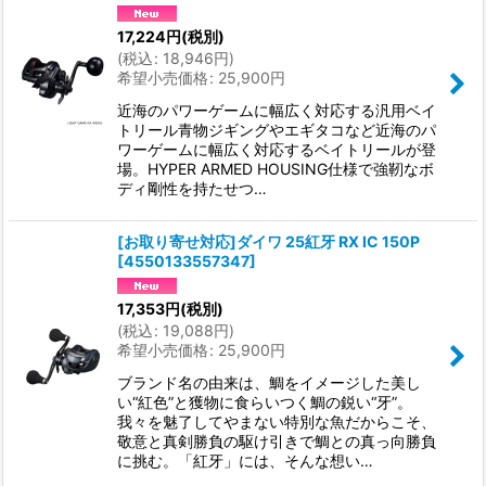
17,224
円
(税別)
(
税込
:
18,946
円
)
希望小売価格
:
25,900
円
近海のパワーゲームに幅広く対応する汎用ベイ
トリール青物ジギングやエギタコなど近海のパ
ワーゲームに幅広く対応するベイトリールが登
場。HYPER ARMED HOUSING仕様で強靭なボ
ディ剛性を持たせつ…
[お取り寄せ対応]ダイワ 25紅牙 RX IC 150P
[
4550133557347
]
17,353
円
(税別)
(
税込
:
19,088
円
)
希望小売価格
:
25,900
円
ブランド名の由来は、鯛をイメージした美し
い“紅色”と獲物に食らいつく鯛の鋭い“牙”。
我々を魅了してやまない特別な魚だからこそ、
敬意と真剣勝負の駆け引きで鯛との真っ向勝負
に挑む。「紅牙」には、そんな想い…