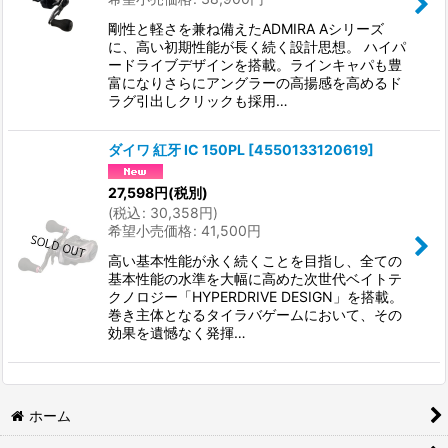
剛性と軽さを兼ね備えたADMIRA Aシリーズ
に、高い初期性能が長く続く設計思想。 ハイパ
ードライブデザインを搭載。ラインキャパも豊
富になりさらにアングラーの高揚感を高めるド
ラグ引出しクリックも採用…
ダイワ 紅牙 IC 150PL
[
4550133120619
]
27,598
円
(税別)
(
税込
:
30,358
円
)
希望小売価格
:
41,500
円
高い基本性能が永く続くことを目指し、全ての
基本性能の水準を大幅に高めた次世代ベイトテ
クノロジー「HYPERDRIVE DESIGN」を搭載。
巻き主体となるタイラバゲームにおいて、その
効果を遺憾なく発揮…
ホーム