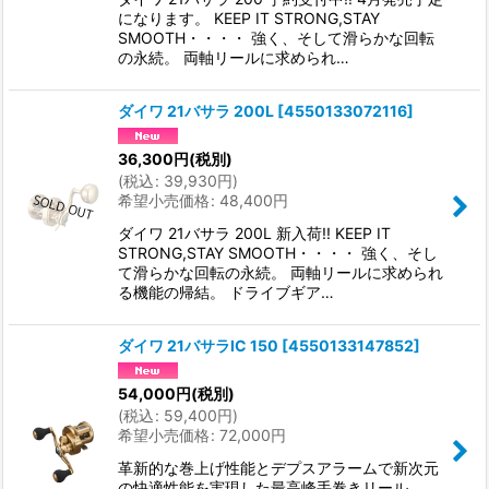
になります。 KEEP IT STRONG,STAY
SMOOTH・・・・ 強く、そして滑らかな回転
の永続。 両軸リールに求められ…
ダイワ 21バサラ 200L
[
4550133072116
]
36,300
円
(税別)
(
税込
:
39,930
円
)
希望小売価格
:
48,400
円
ダイワ 21バサラ 200L 新入荷!! KEEP IT
STRONG,STAY SMOOTH・・・・ 強く、そし
て滑らかな回転の永続。 両軸リールに求められ
る機能の帰結。 ドライブギア…
ダイワ 21バサラIC 150
[
4550133147852
]
54,000
円
(税別)
(
税込
:
59,400
円
)
希望小売価格
:
72,000
円
革新的な巻上げ性能とデプスアラームで新次元
の快適性能を実現した最高峰手巻きリール