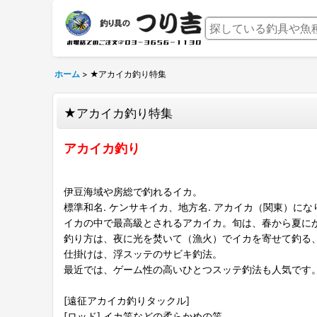
ホーム
>
★アカイカ釣り特集
★アカイカ釣り特集
アカイカ釣り
伊豆海域や房総で釣れるイカ。
標準和名. ケンサキイカ、地方名. アカイカ（関東）にな
イカの中で最高級とされるアカイカ。旬は、春から夏に
釣り方は、夜に光を焚いて（漁火）でイカを寄せて釣る
仕掛けは、浮スッテのサビキ釣法。
最近では、ゲーム性の高いひとつスッテ釣法も人気です
[遠征アカイカ釣りタックル]
[ロッド] イカ竿などの柔らかめの竿