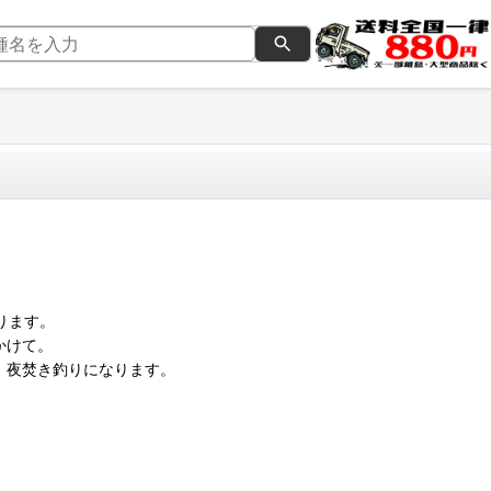
ります。
かけて。
、夜焚き釣りになります。
。