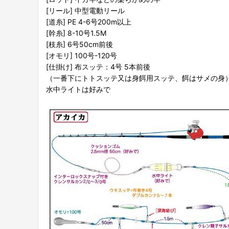
[リール] 中型電動リール
[道糸] PE 4-6号200m以上
[幹糸] 8-10号1.5M
[枝糸] 6号50cm前後
[オモリ] 100号-120号
[仕掛け] 布スッテ：4号 5本前後
（一番下にトトスッテ又は身餌用スッテ、餌はサメの身
水中ライトは好みで