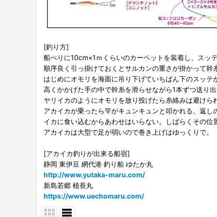
[釣り方]
船べりに10cm×1ｍくらいのカーペットを装着し、スッ
順序良く引っ掛けておくとサルカンの重さが掛かって幹
はじめにオモリを海面に吊り下げていちばん下のスッテ
高くかかげた手の中で幹糸を滑らせながら1本ずつ送り
ヤリイカのようにオモリを放り投げたら糸絡みは避けら
アカイカが乗ったら竿がキュンキュンと叩かれる。返し
イカに食い込むからあわせはいらない。しばらくその位
アカイカは大型で足が弱いので巻き上げはゆっくりで。
[アカイカ釣りが出来る船宿]
静岡 東伊豆 網代港 釣り船 ゆたか丸
http://www.yutaka-maru.com/
新島若郷 植長丸
https://www.uechomaru.com/