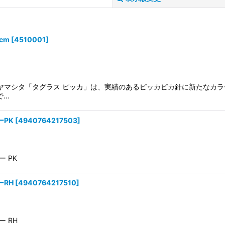
cm
[
4510001
]
絞り込む
結環付ヤマシタ「タグラス ピッカ」は、実績のあるピッカピカ針に新たな
で…
ーPK
[
4940764217503
]
ー PK
ーRH
[
4940764217510
]
ー RH