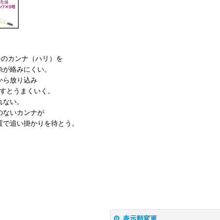
テのカンナ（ハリ）を
糸が絡みにくい。
から放り込み
出すとうまくいく。
れない。
のないカンナが
置で追い掛かりを待とう。
表示順変更