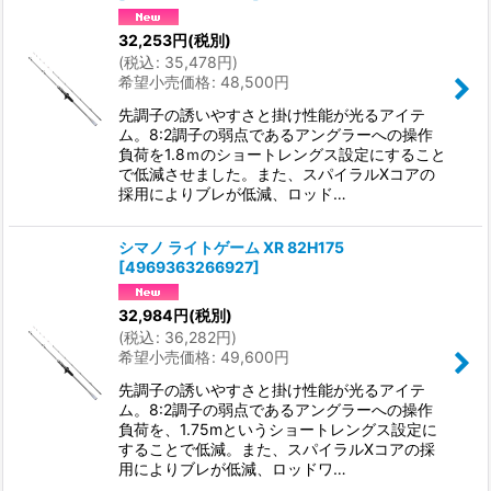
32,253
円
(税別)
(
税込
:
35,478
円
)
希望小売価格
:
48,500
円
先調子の誘いやすさと掛け性能が光るアイテ
ム。8:2調子の弱点であるアングラーへの操作
負荷を1.8ｍのショートレングス設定にすること
で低減させました。また、スパイラルXコアの
採用によりブレが低減、ロッド…
シマノ ライトゲーム XR 82H175
[
4969363266927
]
32,984
円
(税別)
(
税込
:
36,282
円
)
希望小売価格
:
49,600
円
先調子の誘いやすさと掛け性能が光るアイテ
ム。8:2調子の弱点であるアングラーへの操作
負荷を、1.75mというショートレングス設定に
することで低減。また、スパイラルXコアの採
用によりブレが低減、ロッドワ…