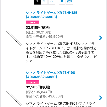
1
2
3
...
8
次
»
表示数
:
シマノ ライトゲーム XR 73HH185
[
4969363266903
]
並び順
:
32,918
円
(税別)
(
税込
:
36,210
円
)
希望小売価格
:
49,500
円
絞り込む
シマノ ライトゲーム XR 73HH185シマノ「ラ
イトゲーム XR 73HH185」は、軽快な操作性と
高負荷対応力を両立した強めの7:3調子船竿で
す。 錘負荷40〜120号に対応し、タチウオ、ビ
シア…
シマノ ライトゲーム XR 73H190
[
4969363266880
]
32,585
円
(税別)
(
税込
:
35,844
円
)
希望小売価格
:
49,000
円
シマノ ライトゲーム XR 73H190シマノ「ライ