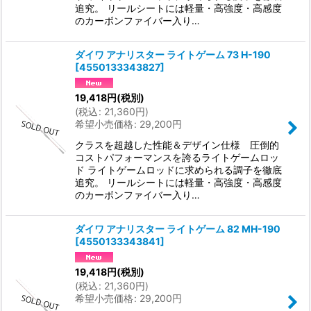
追究。 リールシートには軽量・高強度・高感度
のカーボンファイバー入り…
ダイワ アナリスター ライトゲーム 73 H-190
[
4550133343827
]
19,418
円
(税別)
(
税込
:
21,360
円
)
希望小売価格
:
29,200
円
クラスを超越した性能＆デザイン仕様 圧倒的
コストパフォーマンスを誇るライトゲームロッ
ド ライトゲームロッドに求められる調子を徹底
追究。 リールシートには軽量・高強度・高感度
のカーボンファイバー入り…
ダイワ アナリスター ライトゲーム 82 MH-190
[
4550133343841
]
19,418
円
(税別)
(
税込
:
21,360
円
)
希望小売価格
:
29,200
円