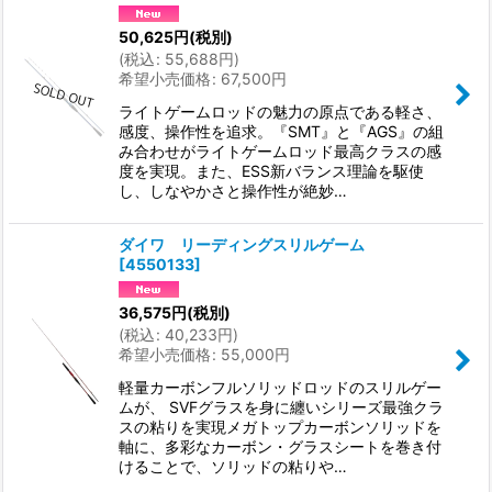
50,625
円
(税別)
(
税込
:
55,688
円
)
希望小売価格
:
67,500
円
ライトゲームロッドの魅力の原点である軽さ、
感度、操作性を追求。『SMT』と『AGS』の組
み合わせがライトゲームロッド最高クラスの感
度を実現。また、ESS新バランス理論を駆使
し、しなやかさと操作性が絶妙…
ダイワ リーディングスリルゲーム
[
4550133
]
36,575
円
(税別)
(
税込
:
40,233
円
)
希望小売価格
:
55,000
円
軽量カーボンフルソリッドロッドのスリルゲー
ムが、 SVFグラスを身に纏いシリーズ最強クラ
スの粘りを実現メガトップカーボンソリッドを
軸に、多彩なカーボン・グラスシートを巻き付
けることで、ソリッドの粘りや…