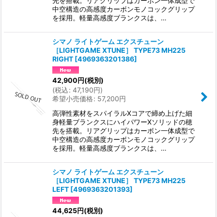
先を搭載。リアグリップはカーボン一体成型で
中空構造の高感度カーボンモノコックグリップ
を採用。軽量高感度ブランクスは、…
シマノ ライトゲーム エクスチューン
［LIGHTGAME XTUNE］ TYPE73 MH225
RIGHT
[
4969363201386
]
42,900
円
(税別)
(
税込
:
47,190
円
)
希望小売価格
:
57,200
円
高弾性素材をスパイラルXコアで締め上げた細
身軽量ブランクスにハイパワーXソリッドの穂
先を搭載。リアグリップはカーボン一体成型で
中空構造の高感度カーボンモノコックグリップ
を採用。軽量高感度ブランクスは、…
シマノ ライトゲーム エクスチューン
［LIGHTGAME XTUNE］ TYPE73 MH225
LEFT
[
4969363201393
]
44,625
円
(税別)