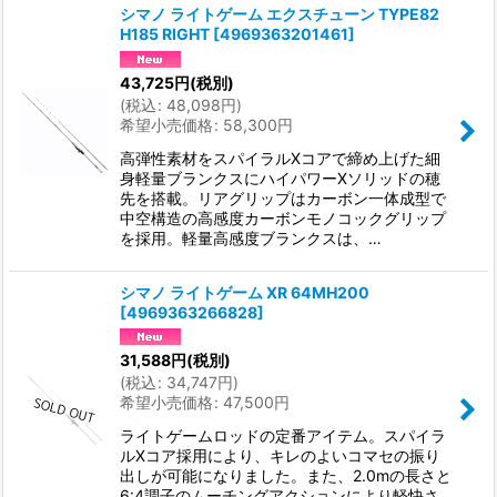
シマノ ライトゲーム エクスチューン TYPE82
H185 RIGHT
[
4969363201461
]
43,725
円
(税別)
(
税込
:
48,098
円
)
希望小売価格
:
58,300
円
高弾性素材をスパイラルXコアで締め上げた細
身軽量ブランクスにハイパワーXソリッドの穂
先を搭載。リアグリップはカーボン一体成型で
中空構造の高感度カーボンモノコックグリップ
を採用。軽量高感度ブランクスは、…
シマノ ライトゲーム XR 64MH200
[
4969363266828
]
31,588
円
(税別)
(
税込
:
34,747
円
)
希望小売価格
:
47,500
円
ライトゲームロッドの定番アイテム。スパイラ
ルXコア採用により、キレのよいコマセの振り
出しが可能になりました。また、2.0mの長さと
6:4調子のムーチングアクションにより軽快さ