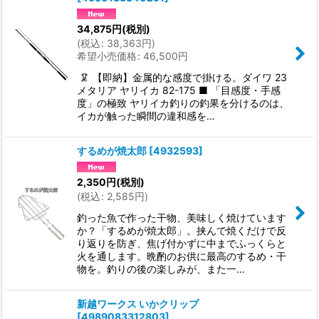
34,875
円
(税別)
(
税込
:
38,363
円
)
希望小売価格
:
46,500
円
🦑 【即納】金属的な感度で掛ける。ダイワ 23
メタリア ヤリイカ 82-175 ■ 「目感度・手感
度」の極致 ヤリイカ釣りの釣果を分けるのは、
イカが触った瞬間の違和感を…
するめが焼太郎
[
4932593
]
2,350
円
(税別)
(
税込
:
2,585
円
)
釣った魚で作った干物、美味しく焼けています
か？「するめが焼太郎」。挟んで焼くだけで反
り返りを防ぎ、焦げ付かずに中までふっくらと
火を通します。晩酌のお供に最高のするめ・干
物を。釣りの後の楽しみが、また一…
新越ワークス いかクリップ
[
4989083312803
]