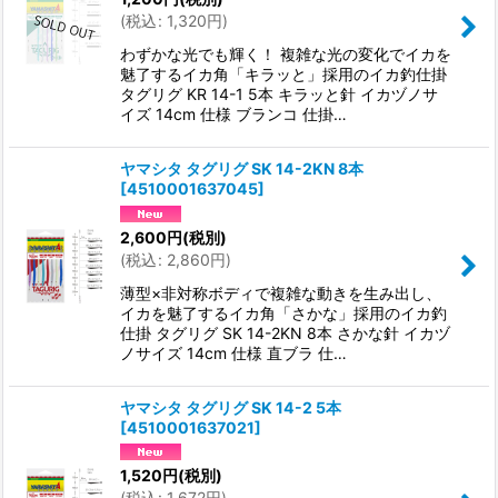
(
税込
:
1,320
円
)
わずかな光でも輝く！ 複雑な光の変化でイカを
魅了するイカ角「キラッと」採用のイカ釣仕掛
タグリグ KR 14-1 5本 キラッと針 イカヅノサ
イズ 14cm 仕様 ブランコ 仕掛…
ヤマシタ タグリグ SK 14-2KN 8本
[
4510001637045
]
2,600
円
(税別)
(
税込
:
2,860
円
)
薄型×非対称ボディで複雑な動きを生み出し、
イカを魅了するイカ角「さかな」採用のイカ釣
仕掛 タグリグ SK 14-2KN 8本 さかな針 イカヅ
ノサイズ 14cm 仕様 直ブラ 仕…
ヤマシタ タグリグ SK 14-2 5本
[
4510001637021
]
1,520
円
(税別)
(
税込
:
1,672
円
)