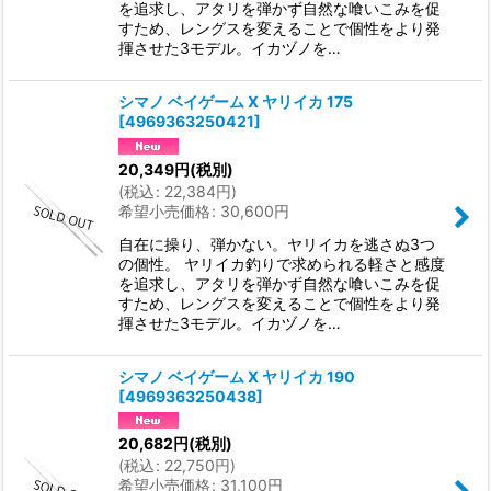
を追求し、アタリを弾かず自然な喰いこみを促
すため、レングスを変えることで個性をより発
揮させた3モデル。イカヅノを…
シマノ ベイゲーム X ヤリイカ 175
[
4969363250421
]
20,349
円
(税別)
(
税込
:
22,384
円
)
希望小売価格
:
30,600
円
自在に操り、弾かない。ヤリイカを逃さぬ3つ
の個性。 ヤリイカ釣りで求められる軽さと感度
を追求し、アタリを弾かず自然な喰いこみを促
すため、レングスを変えることで個性をより発
揮させた3モデル。イカヅノを…
シマノ ベイゲーム X ヤリイカ 190
[
4969363250438
]
20,682
円
(税別)
(
税込
:
22,750
円
)
希望小売価格
:
31,100
円