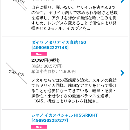
自在に操り、弾かない。ヤリイカを逃さぬ3つ
の個性。 ヤリイカ釣りで求められる軽さと感度
を追求し、アタリを弾かず自然な喰いこみを促
すため、レングスを変えることで個性をより発
揮させた3モデル。イカヅノを…
ダイワ メタリア イカ直結 150
[
4960652227148
]
27,797
円
(税別)
(
税込
:
30,577
円
)
希望小売価格
:
41,800
円
メタルならではの高感度を追求。スルメの直結
でもヤリイカ同様、繊細なアタリをとって掛け
ることが必要になってきている。軽量・感度・
操作性・乗せやすさの最適バランスを追求。
「X45」構造によりネジレを軽減さ…
シマノ イカスペシャル H155/RIGHT
[
4969363257277
]