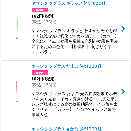
ヤマシタ タグラス キラッと
[
4510001
]
162
円
(税別)
(
税込
:
178
円
)
ヤマシタ タグラス キラッと わずかな光でも輝
く！複雑な光の変化でイカを魅了！ 【カラー】
全色にケイムラ効果を搭載＆色別の効果を明確
にするため単色化。 【松葉針】 刺さりやす
く、バラし…
ヤマシタ タグラス たまご
[
4510001
]
162
円
(税別)
(
税込
:
178
円
)
ヤマシタ タグラス たまご 光の膨張効果でボデ
ィを太く見せ、イカを惹きつける！ 【光効果】
レンズ球体による光の膨張効果で、イカ角を太
く見せる。 【カラー】 全色にケイムラ効果を
搭載＆色…
ヤマシタ タグラス さかな
[
4510001
]