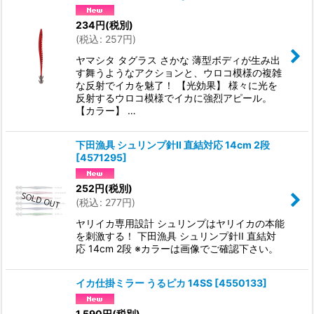
234
円
(税別)
(
税込
:
257
円
)
ヤマシタ タグラス さかな 薄型ボディが生み出
す舞うようなアクションと、ウロコ模様の複雑
な反射でイカを魅了！ 【光効果】 様々に光を
反射するウロコ模様でイカに強烈アピール。
【カラー】 …
下田漁具 シュリンプ針II 直結対応 14cm 2段
[
4571295
]
252
円
(税別)
(
税込
:
277
円
)
ヤリイカ専用設計 シュリンプはヤリイカの本能
を刺激する！ 下田漁具 シュリンプ針II 直結対
応 14cm 2段 ※カラーは画像でご確認下さい。
イカ仕掛ミラー うるピカ 14SS
[
4550133
]
1,590
円
(税別)