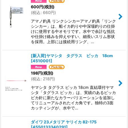
600
円
(税別)
(
税込
:
660
円
)
アマノ釣具 リンクシンカーアマノ釣具「リンク
シンカー」は、船イカ釣りや中深場釣りの仕掛
けに使用する中オモリです。水中で余計な抵抗
や仕掛け絡みを抑えやすい、細長いスリム形状
を採用。上部には接続用リング、…
[新入荷]ヤマシタ タグラス ピッカ 18cm
[
4510001
]
198
円
(税別)
(
税込
:
218
円
)
ヤマシタ タグラス ピッカ 18cm 直結環付ヤマ
シタ「タグラス ピッカ」は、実績のあるピッカ
ピカ針に新たなカラーバリエーションを追加し
てリニューアルされたイカ角です。独特の3面
カッティングが、水中で…
ダイワ 23メタリア ヤリイカ 82-175
[
4550133340291
]