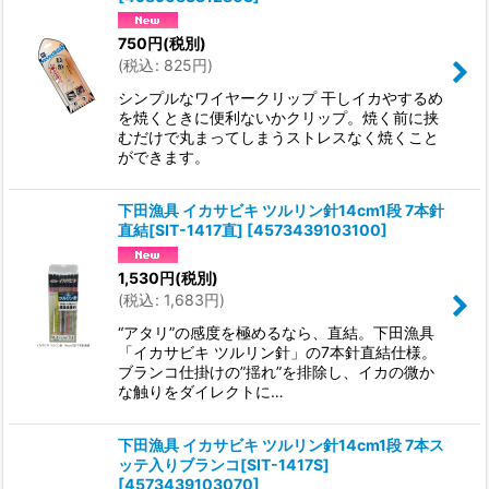
750
円
(税別)
(
税込
:
825
円
)
シンプルなワイヤークリップ 干しイカやするめ
を焼くときに便利ないかクリップ。焼く前に挟
むだけで丸まってしまうストレスなく焼くこと
ができます。
下田漁具 イカサビキ ツルリン針14cm1段 7本針
直結[SIT-1417直]
[
4573439103100
]
1,530
円
(税別)
(
税込
:
1,683
円
)
“アタリ”の感度を極めるなら、直結。下田漁具
「イカサビキ ツルリン針」の7本針直結仕様。
ブランコ仕掛けの”揺れ”を排除し、イカの微か
な触りをダイレクトに…
下田漁具 イカサビキ ツルリン針14cm1段 7本ス
ッテ入りブランコ[SIT-1417S]
[
4573439103070
]