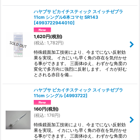
ハヤブサ ピカイチスティック スイッチゼブラ
11cm シングル6本コマセ SR143
[
4993722944010
]
1,620
円
(税別)
(
税込
:
1,782
円
)
特殊鏡面加工技術により、今までにない反射効
果を実現。 イカにいち早く角の存在を気付かせ
る事ができます。 三面体ゆえ、わずかな角度の
変化で多方向に強烈に反射します。 イカが好む
とされる赤目を備…
ハヤブサ ピカイチスティック スイッチゼブラ
11cm シングル
[
4993722
]
160
円
(税別)
(
税込
:
176
円
)
特殊鏡面加工技術により、今までにない反射効
果を実現。 イカにいち早く角の存在を気付かせ
る事ができます。 三面体ゆえ、わずかな角度の