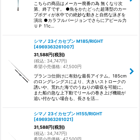
こちらの商品はメーカー廃番の為 無くなり次
第、終了です。 ●魚をかたどった超薄型のカー
ブボディが水中での絶妙な動きと自然な泳ぎを
演出 ●カラフルバージョンでさらにアピール力
ＵＰ 11c…
シマノ 23イカセブン M185/RIGHT
[
4969363261007
]
31,588
円
(税別)
(
税込
:
34,747
円
)
希望小売価格
:
47,500
円
ブランコ仕掛けに有効な最長アイテム。185cm
のロングレングスにより、大きいストロークの
誘いや、荒れた海でのうねりの吸収を可能に。
また船の急な上下動でリールの巻き上げ機能が
追い付かない場合も、長さを活…
シマノ 23イカセブン H155/RIGHT
[
4969363261021
]
31,588
円
(税別)
(
税込
:
34,747
円
)
希望小売価格
:
47,500
円