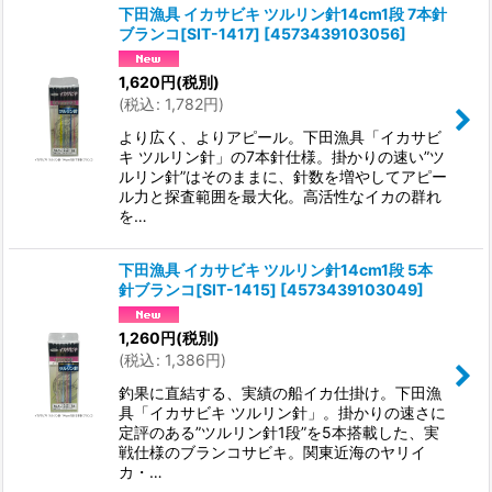
下田漁具 イカサビキ ツルリン針14cm1段 7本針
ブランコ[SIT-1417]
[
4573439103056
]
1,620
円
(税別)
(
税込
:
1,782
円
)
より広く、よりアピール。下田漁具「イカサビ
キ ツルリン針」の7本針仕様。掛かりの速い”ツ
ルリン針”はそのままに、針数を増やしてアピー
ル力と探査範囲を最大化。高活性なイカの群れ
を…
下田漁具 イカサビキ ツルリン針14cm1段 5本
針ブランコ[SIT-1415]
[
4573439103049
]
1,260
円
(税別)
(
税込
:
1,386
円
)
釣果に直結する、実績の船イカ仕掛け。下田漁
具「イカサビキ ツルリン針」。掛かりの速さに
定評のある”ツルリン針1段”を5本搭載した、実
戦仕様のブランコサビキ。関東近海のヤリイ
カ・…