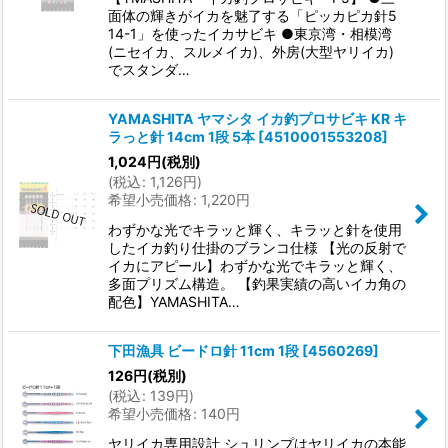
面体の輝きがイカを魅了する「ピッカピカ針5
14-1」を使ったイカサビキ ●東京湾・相模湾
(ニセイカ、スルメイカ)、外房(大型ヤリイカ)
でスタンダ…
YAMASHITA ヤマシタ イカ釣プロサビキ KR キ
ラっと針 14cm 1段 5本
[
4510001553208
]
1,024
円
(税別)
(
税込
:
1,126
円
)
希望小売価格
:
1,220
円
わずかな光でキラッと輝く、キラッと針を使用
したイカ釣り仕掛のブランコ仕様 【光の反射で
イカにアピール】わずかな光でキラッと輝く、
多面プリズム構造。 【釣果実績の高いイカ角の
配色】YAMASHITA…
下田漁具 ビードロ針 11cm 1段
[
4560269
]
126
円
(税別)
(
税込
:
139
円
)
希望小売価格
:
140
円
ヤリイカ専用設計 シュリンプはヤリイカの本能