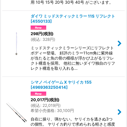
用 10号 15号 20号 30号 40号 がございます。
ダイワ ミッドスティックミラー 11S リフレクト
[
4550133
]
298
円
(税別)
(
税込
:
328
円
)
ミッドスティックミラーシリーズにリフレクト
ボディー登場。 好評のミラー11cm角に紫外線
が当たると魚の骨の模様が浮かび上がるリフレ
クト構造を採用。 他社に無いダイワ独自のリフ
レクト構造を取り入れる…
シマノ ベイゲーム X ヤリイカ 155
[
4969363250414
]
20,017
円
(税別)
(
税込
:
22,019
円
)
希望小売価格
:
30,100
円
自在に操り、弾かない。ヤリイカを逃さぬ3つ
の個性。 ヤリイカ釣りで求められる軽さと感度