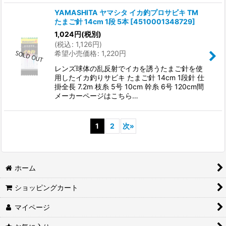
YAMASHITA ヤマシタ イカ釣プロサビキ TM
たまご針 14cm 1段 5本
[
4510001348729
]
1,024
円
(税別)
(
税込
:
1,126
円
)
希望小売価格
:
1,220
円
レンズ球体の乱反射でイカを誘うたまご針を使
用したイカ釣りサビキ たまご針 14cm 1段針 仕
掛全長 7.2m 枝糸 5号 10cm 幹糸 6号 120cm間
メーカーページはこちら…
1
2
次
»
ホーム
ショッピングカート
マイページ