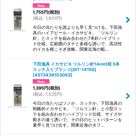
1,755
円
(税別)
(
税込
:
1,931
円
)
今日の当たりを誰よりも早く見つける。下田漁
具のハイアピール・イカサビキ。「ツルリン
針」とスッテを組み合わせた7本針ハイブリッ
ド仕様。広範囲のタナと多様な誘いで、高活性
のイカを根こそぎ攻略。関東近海の船…
下田漁具 イカサビキ ツルリン針14cm1段 5本
スッテ入りブランコ[SIT-1415S]
[
4573439103063
]
1,395
円
(税別)
(
税込
:
1,535
円
)
今日の当たりはツノか、スッテか。下田漁具の
戦略的イカサビキ。「ツルリン針」と小型スッ
テを組み合わせたハイブリッド仕様。サイズや
動きの違う誘いで、その日のヒットパターンを
素早く見つけ出す。関東近海のタフ…