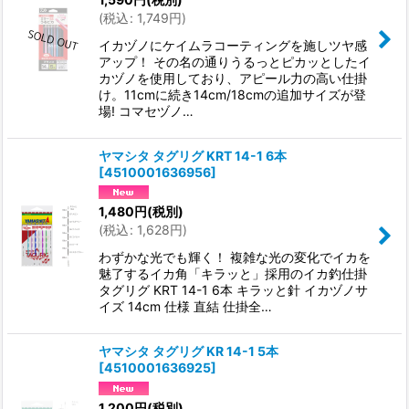
(
税込
:
1,749
円
)
イカヅノにケイムラコーティングを施しツヤ感
アップ！ その名の通りうるっとピカッとしたイ
カヅノを使用しており、アピール力の高い仕掛
け。11cmに続き14cm/18cmの追加サイズが登
場! コマセヅノ…
ヤマシタ タグリグ KRT 14-1 6本
[
4510001636956
]
1,480
円
(税別)
(
税込
:
1,628
円
)
わずかな光でも輝く！ 複雑な光の変化でイカを
魅了するイカ角「キラッと」採用のイカ釣仕掛
タグリグ KRT 14-1 6本 キラッと針 イカヅノサ
イズ 14cm 仕様 直結 仕掛全…
ヤマシタ タグリグ KR 14-1 5本
[
4510001636925
]
1,200
円
(税別)