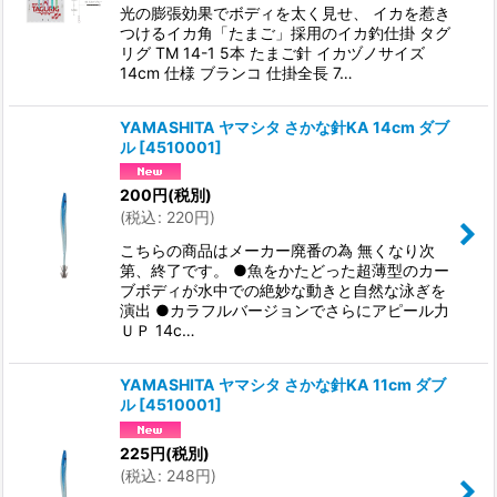
光の膨張効果でボディを太く見せ、 イカを惹き
つけるイカ角「たまご」採用のイカ釣仕掛 タグ
リグ TM 14-1 5本 たまご針 イカヅノサイズ
14cm 仕様 ブランコ 仕掛全長 7…
YAMASHITA ヤマシタ さかな針KA 14cm ダブ
ル
[
4510001
]
200
円
(税別)
(
税込
:
220
円
)
こちらの商品はメーカー廃番の為 無くなり次
第、終了です。 ●魚をかたどった超薄型のカー
ブボディが水中での絶妙な動きと自然な泳ぎを
演出 ●カラフルバージョンでさらにアピール力
ＵＰ 14c…
YAMASHITA ヤマシタ さかな針KA 11cm ダブ
ル
[
4510001
]
225
円
(税別)
(
税込
:
248
円
)