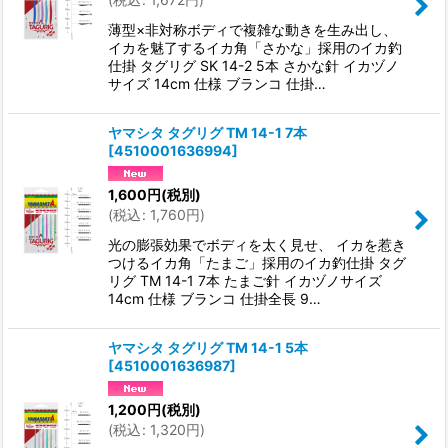
薄型×非対称ボディで複雑な動きを生み出し、
イカを魅了するイカ角「さかな」採用のイカ釣
仕掛 タグリグ SK 14-2 5本 さかな針 イカヅノ
サイズ 14cm 仕様 ブランコ 仕掛…
ヤマシタ タグリグ TM 14-1 7本
[
4510001636994
]
1,600
円
(税別)
(
税込
:
1,760
円
)
光の膨張効果でボディを太く見せ、 イカを惹き
つけるイカ角「たまご」採用のイカ釣仕掛 タグ
リグ TM 14-1 7本 たまご針 イカヅノサイズ
14cm 仕様 ブランコ 仕掛全長 9…
ヤマシタ タグリグ TM 14-1 5本
[
4510001636987
]
1,200
円
(税別)
(
税込
:
1,320
円
)