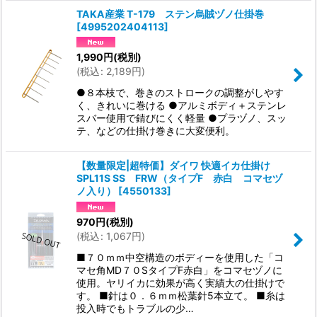
TAKA産業 T-179 ステン烏賊ヅノ仕掛巻
[
4995202404113
]
1,990
円
(税別)
(
税込
:
2,189
円
)
●８本枝で、巻きのストロークの調整がしやす
く、きれいに巻ける ●アルミボディ＋ステンレ
スバー使用で錆びにくく軽量 ●プラヅノ、スッ
テ、などの仕掛け巻きに大変便利。
【数量限定|超特価】ダイワ 快適イカ仕掛け
SPL11S SS FRW（タイプF 赤白 コマセヅ
ノ入り）
[
4550133
]
970
円
(税別)
(
税込
:
1,067
円
)
■７０ｍｍ中空構造のボディーを使用した「コ
マセ角MD７０SタイプF赤白」をコマセヅノに
使用。ヤリイカに効果が高く実績大の仕掛けで
す。 ■針は０．６ｍｍ松葉針5本立て。 ■糸は
投入時でもトラブルの少…