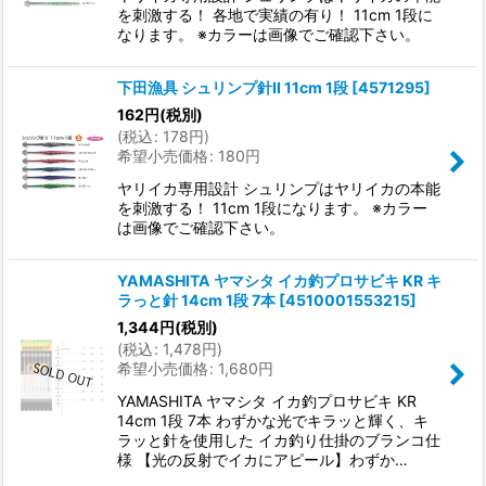
を刺激する！ 各地で実績の有り！ 11cm 1段に
なります。 ※カラーは画像でご確認下さい。
下田漁具 シュリンプ針II 11cm 1段
[
4571295
]
162
円
(税別)
(
税込
:
178
円
)
希望小売価格
:
180
円
ヤリイカ専用設計 シュリンプはヤリイカの本能
を刺激する！ 11cm 1段になります。 ※カラー
は画像でご確認下さい。
YAMASHITA ヤマシタ イカ釣プロサビキ KR キ
ラっと針 14cm 1段 7本
[
4510001553215
]
1,344
円
(税別)
(
税込
:
1,478
円
)
希望小売価格
:
1,680
円
YAMASHITA ヤマシタ イカ釣プロサビキ KR
14cm 1段 7本 わずかな光でキラッと輝く、キ
ラッと針を使用した イカ釣り仕掛のブランコ仕
様 【光の反射でイカにアピール】わずか…