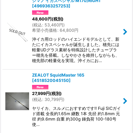
シマノ イカスペシャル M170/RIGHT
[
4969363257253
]
48,600
円
(税別)
(
税込
:
53,460
円
)
希望小売価格
:
64,800
円
沖イカ用ロッドのハイエンドモデルとして、新
たにイカスペシャルが誕生しました。穂先には
軽量UDグラス素材を特殊設計したチューブラ
ー穂先を搭載。しなやかさを維持しながらも、
穂先部の軽量化を実現。沖イカにお…
ZEALOT SquidMaster 165
[
4518520045150
]
27,999
円
(税別)
(
税込
:
30,799
円
)
ヤリイカ、スルメにおすすめです!! Fuji SICガイ
ド搭載 全長約1.65m 継数 1本 先径 約1.8mm 元
径 約9.6mm 自重 約300g 錘負荷 100-180号
使…