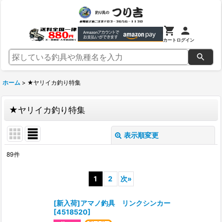
カート
ログイン
ホーム
>
★ヤリイカ釣り特集
★ヤリイカ釣り特集
表示順変更
閉じる
89
件
表示数
:
1
2
次
»
並び順
:
[新入荷]アマノ釣具 リンクシンカー
[
4518520
]
絞り込む