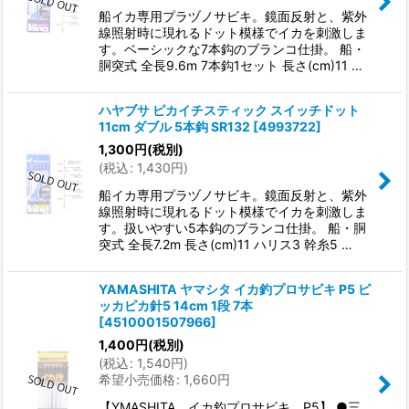
船イカ専用プラヅノサビキ。鏡面反射と、紫外
線照射時に現れるドット模様でイカを刺激しま
す。ベーシックな7本鈎のブランコ仕掛。 船・
胴突式 全長9.6m 7本鈎1セット 長さ(cm)11 …
ハヤブサ ピカイチスティック スイッチドット
11cm ダブル 5本鈎 SR132
[
4993722
]
1,300
円
(税別)
(
税込
:
1,430
円
)
船イカ専用プラヅノサビキ。鏡面反射と、紫外
線照射時に現れるドット模様でイカを刺激しま
す。扱いやすい5本鈎のブランコ仕掛。 船・胴
突式 全長7.2m 長さ(cm)11 ハリス3 幹糸5 …
YAMASHITA ヤマシタ イカ釣プロサビキ P5 ピ
ッカピカ針5 14cm 1段 7本
[
4510001507966
]
1,400
円
(税別)
(
税込
:
1,540
円
)
希望小売価格
:
1,660
円
【YMASHITA イカ釣プロサビキ P5】 ●三