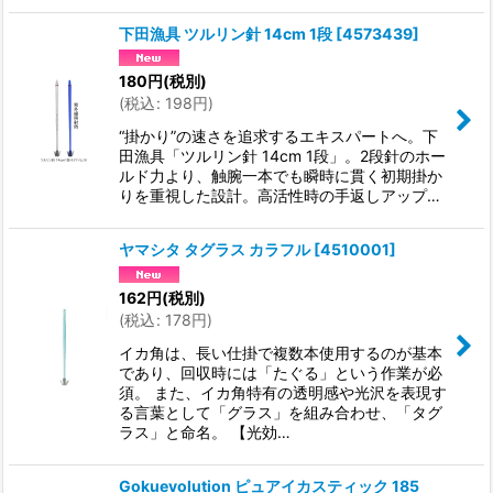
下田漁具 ツルリン針 14cm 1段
[
4573439
]
180
円
(税別)
(
税込
:
198
円
)
“掛かり”の速さを追求するエキスパートへ。下
田漁具「ツルリン針 14cm 1段」。2段針のホー
ルド力より、触腕一本でも瞬時に貫く初期掛か
りを重視した設計。高活性時の手返しアップ…
ヤマシタ タグラス カラフル
[
4510001
]
162
円
(税別)
(
税込
:
178
円
)
イカ角は、長い仕掛で複数本使用するのが基本
であり、回収時には「たぐる」という作業が必
須。 また、イカ角特有の透明感や光沢を表現す
る言葉として「グラス」を組み合わせ、「タグ
ラス」と命名。 【光効…
Gokuevolution ピュアイカスティック 185