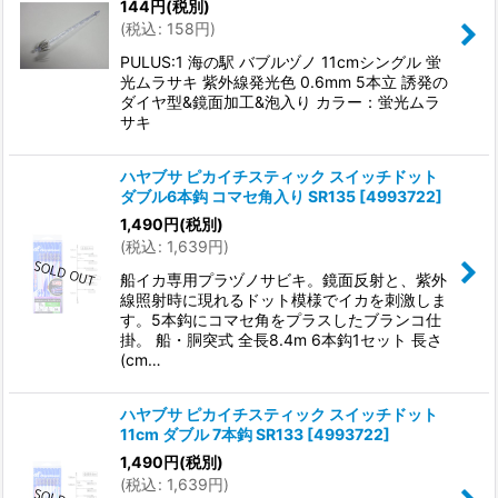
144
円
(税別)
(
税込
:
158
円
)
PULUS:1 海の駅 バブルヅノ 11cmシングル 蛍
光ムラサキ 紫外線発光色 0.6mm 5本立 誘発の
ダイヤ型&鏡面加工&泡入り カラー：蛍光ムラ
サキ
ハヤブサ ピカイチスティック スイッチドット
ダブル6本鈎 コマセ角入り SR135
[
4993722
]
1,490
円
(税別)
(
税込
:
1,639
円
)
船イカ専用プラヅノサビキ。鏡面反射と、紫外
線照射時に現れるドット模様でイカを刺激しま
す。5本鈎にコマセ角をプラスしたブランコ仕
掛。 船・胴突式 全長8.4m 6本鈎1セット 長さ
(cm…
ハヤブサ ピカイチスティック スイッチドット
11cm ダブル 7本鈎 SR133
[
4993722
]
1,490
円
(税別)
(
税込
:
1,639
円
)