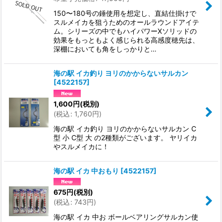
150〜180号の錘使用を想定し、直結仕掛けで
スルメイカを狙うためのオールラウンドアイテ
ム。シリーズの中でもハイパワーXソリッドの
効果をもっともよく感じられる高感度穂先は、
深棚においても角をしっかりと…
海の駅 イカ釣り ヨリのかからないサルカン
[
4522157
]
1,600
円
(税別)
(
税込
:
1,760
円
)
海の駅 イカ釣り ヨリのかからないサルカン C
型 小 C型 大 の2種類がございます。 ヤリイカ
やスルメイカに！
海の駅 イカ 中おもり
[
4522157
]
675
円
(税別)
(
税込
:
743
円
)
海の駅 イカ 中お ボールベアリングサルカン使