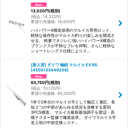
13,020
円
(税別)
(
税込
:
14,322
円
)
希望小売価格
:
18,600
円
ハイパワーX構造採用のマルイカ専用ロッド。
軽快な操作性がマルイカ釣りの楽しみを開花さ
せる。 軽量でネジレに強いハイパワーX構造の
ブランクスが不快なブレを抑制、さらに軽快な
ショートレングス仕様によりス…
[新入荷] ダイワ 極鋭 マルイカ EX RS
[
4550133449208
]
63,750
円
(税別)
(
税込
:
70,125
円
)
希望小売価格
:
85,000
円
1本で2本分のマルイカ竿として幅広く適応。長
短２つの中節があらゆる状況を攻略する変則
3PCS構造。 マルイカ最新最強調子を渡辺・高
槻テスター監修で徹底追求。 ダイワマルイカ竿
史上初の中節交換システ…