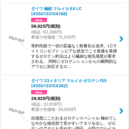
ダイワ 極鋭 マルイカ EX LC
[
4550133154188
]
56,625
円
(税別)
(
税込
:
62,288
円
)
希望小売価格
:
75,500
円
実釣性能で一切の妥協なく軽量化を追求。LCラ
イトコンセプト シビアな状況でこそ真価を発揮
するゼロテン釣法はより繊細な穂先感度が要求
される。 同時にゼロテンションからの瞬間的な
アワセに対応するロ…
ダイワ 23メタリア マルイカ ゼロテン155
[
4550133154362
]
29,925
円
(税別)
(
税込
:
32,918
円
)
希望小売価格
:
39,900
円
目感度にこだわるゼロテンスペシャル 極めてし
なやかな穂先部で見やすいアタリを出し、ゼロ
テンのアタリも見やすい調子。小型のマルイカ