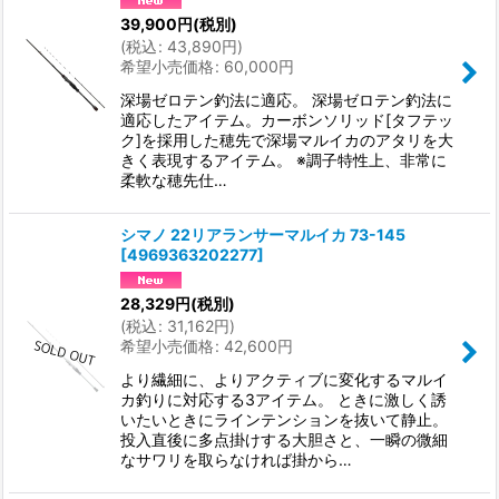
39,900
円
(税別)
(
税込
:
43,890
円
)
希望小売価格
:
60,000
円
深場ゼロテン釣法に適応。 深場ゼロテン釣法に
適応したアイテム。カーボンソリッド[タフテッ
ク]を採用した穂先で深場マルイカのアタリを大
きく表現するアイテム。 ※調子特性上、非常に
柔軟な穂先仕…
シマノ 22リアランサーマルイカ 73-145
[
4969363202277
]
28,329
円
(税別)
(
税込
:
31,162
円
)
希望小売価格
:
42,600
円
より繊細に、よりアクティブに変化するマルイ
カ釣りに対応する3アイテム。 ときに激しく誘
いたいときにラインテンションを抜いて静止。
投入直後に多点掛けする大胆さと、一瞬の微細
なサワリを取らなければ掛から…