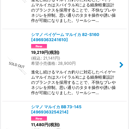
ムマルイカはスパイラルXによる細身軽量設計
のブランクスを採用することで、不快なブレや
ネジレを抑制。思い通りのタタキ操作や誘い操
作が可能になりました。リールシー…
シマノ ベイゲーム マルイカ 82-S160
[
4969363241610
]
19,219
円
(税別)
(
税込
:
21,141
円
)
希望小売価格
:
28,900
円
進化し続けるマルイカ釣りに対応したベイゲー
ムマルイカはスパイラルXによる細身軽量設計
のブランクスを採用することで、不快なブレや
ネジレを抑制。思い通りのタタキ操作や誘い操
作が可能になりました。リールシー…
シマノ マルイカ BB 73-145
[
4969363254214
]
11,480
円
(税別)