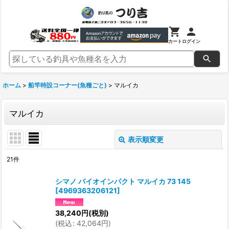
カート
ログイン
ホーム
>
船竿特設コーナー(魚種ごと)
>
マルイカ
マルイカ
表示順変更
閉じる
21
件
表示数
:
シマノ バイオインパクト マルイカ 73 145
[
4969363206121
]
並び順
:
38,240
円
(税別)
(
税込
:
42,064
円
)
絞り込む