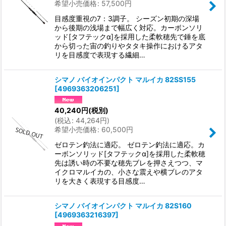
希望小売価格
:
57,500
円
目感度重視の7：3調子。 シーズン初期の深場
から後期の浅場まで幅広く対応。カーボンソリ
ッド[タフテックα]を採用した柔軟穂先で錘を底
から切った宙の釣りやタタキ操作におけるアタ
リを目感度で表現する繊細…
シマノ バイオインパクト マルイカ 82SS155
[
4969363206251
]
40,240
円
(税別)
(
税込
:
44,264
円
)
希望小売価格
:
60,500
円
ゼロテン釣法に適応。 ゼロテン釣法に適応。カ
ーボンソリッド[タフテックα]を採用した柔軟穂
先は誘い時の不要な穂先ブレを押さえつつ、マ
イクロマルイカの、小さな震えや横ブレのアタ
リを大きく表現する目感度…
シマノ バイオインパクト マルイカ 82S160
[
4969363216397
]