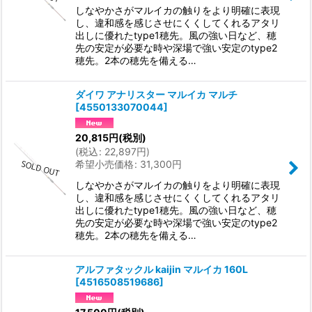
しなやかさがマルイカの触りをより明確に表現
し、違和感を感じさせにくくしてくれるアタリ
出しに優れたtype1穂先。風の強い日など、穂
先の安定が必要な時や深場で強い安定のtype2
穂先。2本の穂先を備える…
ダイワ アナリスター マルイカ マルチ
[
4550133070044
]
20,815
円
(税別)
(
税込
:
22,897
円
)
希望小売価格
:
31,300
円
しなやかさがマルイカの触りをより明確に表現
し、違和感を感じさせにくくしてくれるアタリ
出しに優れたtype1穂先。風の強い日など、穂
先の安定が必要な時や深場で強い安定のtype2
穂先。2本の穂先を備える…
アルファタックル kaijin マルイカ 160L
[
4516508519686
]