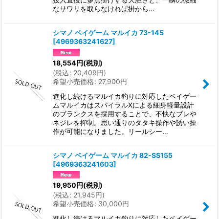
なサワリを取らなければ掛から…
シマノ ベイゲーム マルイカ 73-145
[
4969363241627
]
18,554
円
(税別)
(
税込
:
20,409
円
)
希望小売価格
:
27,900
円
進化し続けるマルイカ釣りに対応したベイゲー
ムマルイカはスパイラルXによる細身軽量設計
のブランクスを採用することで、不快なブレや
ネジレを抑制。思い通りのタタキ操作や誘い操
作が可能になりました。リールシー…
シマノ ベイゲーム マルイカ 82-SS155
[
4969363241603
]
19,950
円
(税別)
(
税込
:
21,945
円
)
希望小売価格
:
30,000
円
進化し続けるマルイカ釣りに対応したベイゲー