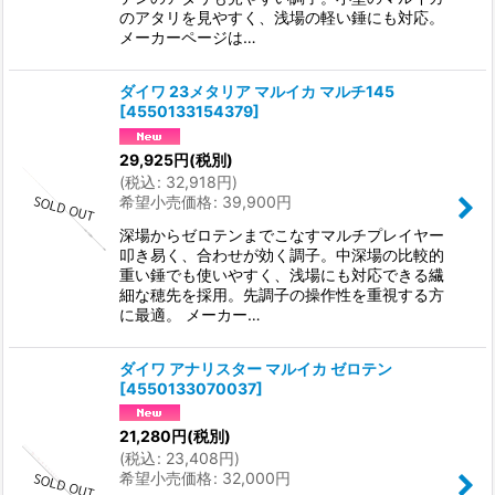
のアタリを見やすく、浅場の軽い錘にも対応。
メーカーページは…
ダイワ 23メタリア マルイカ マルチ145
[
4550133154379
]
29,925
円
(税別)
(
税込
:
32,918
円
)
希望小売価格
:
39,900
円
深場からゼロテンまでこなすマルチプレイヤー
叩き易く、合わせが効く調子。中深場の比較的
重い錘でも使いやすく、浅場にも対応できる繊
細な穂先を採用。先調子の操作性を重視する方
に最適。 メーカー…
ダイワ アナリスター マルイカ ゼロテン
[
4550133070037
]
21,280
円
(税別)
(
税込
:
23,408
円
)
希望小売価格
:
32,000
円