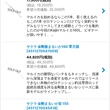
17,500
円
(税別)
(
税込
:
19,250
円
)
希望小売価格
:
25,000
円
マルイカを始めるならこの1本。長く使えるの
もこの1本 ゼロテンションだけでなく宙釣りモ
デルもリリースしてきた経験とノウハウを集約
したのが今回のKaijinマルイカ160L。ビギナー
が扱いやすく、…
サクラ 金剛激まるいか160 零天国
[
4511270047009
]
44,820
円
(税別)
(
税込
:
49,302
円
)
希望小売価格
:
49,800
円
マルイカの微弱なパンチをもキャッチし、浅瀬
から深場までを凌駕する他メーカではリリース
できない本物のゼロテンション釣法専用ロッド
超絶目感度を誇る金剛激まるいかシリーズに最
新モデルがラインナップし…
サクラ 金剛まるいか宙 155
[
4511270045418
]