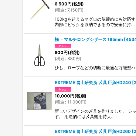
6,500
円
(税別)
(
税込
:
7,150
円
)
100kgを超えるマグロの脳締めにも対応
内部にピックを収納できるので安全に持…
極上 マルチロングシザース 185mm
[
453
800
円
(税別)
(
税込
:
880
円
)
ひも、ロープなどの切断に最適な万能型ハ
EXTREME 畠山研究所 〆具 巨魚HD240
[
10,000
円
(税別)
(
税込
:
11,000
円
)
新しいデザインの〆具を作りました。 シ
す。 用途的には〆具鮪用特大…
EXTREME 畠山研究所 〆具 巨魚HD260
[