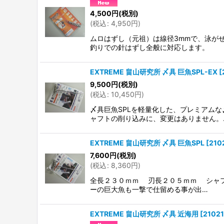
4,500
円
(税別)
(
税込
:
4,950
円
)
ムロはずし（元祖）は線径3mmで、泳が
釣りでの針はずし全般に対応します。
EXTREME 畠山研究所 〆具 巨魚SPL-EX
[
9,500
円
(税別)
(
税込
:
10,450
円
)
〆具巨魚SPLを軽量化した、プレミアム
ャフトの削り込みに、変更はありません。
EXTREME 畠山研究所 〆具 巨魚SPL
[
210
7,600
円
(税別)
(
税込
:
8,360
円
)
全長２３０ｍｍ 刃長２０５ｍｍ シャフト
ーの巨大魚も一撃で仕留める事が出…
EXTREME 畠山研究所 〆具 近海用
[
2102