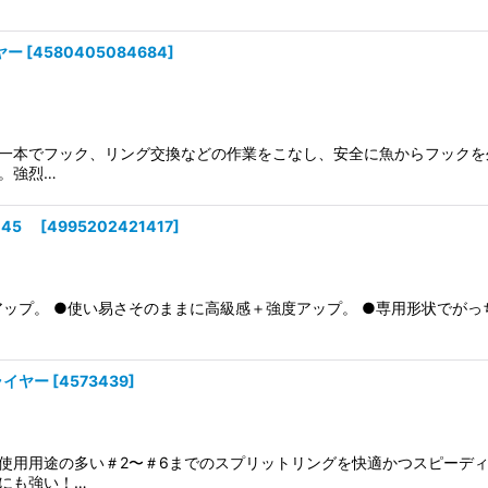
ヤー
[
4580405084684
]
一本でフック、リング交換などの作業をこなし、安全に魚からフックを外
。強烈…
-145
[
4995202421417
]
ップ。 ●使い易さそのままに高級感＋強度アップ。 ●専用形状でがっ
ライヤー
[
4573439
]
使用用途の多い＃2〜＃6までのスプリットリングを快適かつスピーディ
にも強い！…