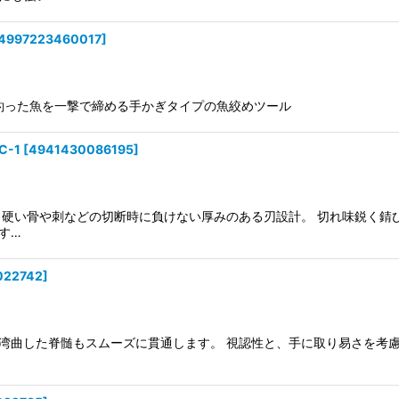
4997223460017
]
3 釣った魚を一撃で締める手かぎタイプの魚絞めツール
-1
[
4941430086195
]
 硬い骨や刺などの切断時に負けない厚みのある刃設計。 切れ味鋭く錆
す…
022742
]
湾曲した脊髄もスムーズに貫通します。 視認性と、手に取り易さを考慮