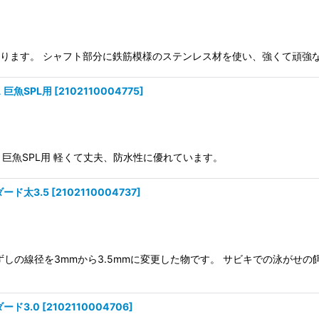
になります。 シャフト部分に鉄筋模様のステンレス材を使い、強くて頑強
 巨魚SPL用
[
2102110004775
]
ス 巨魚SPL用 軽くて丈夫、防水性に優れています。
ダード太3.5
[
2102110004737
]
はずしの線径を3mmから3.5mmに変更した物です。 サビキでの泳がせ
ダード3.0
[
2102110004706
]