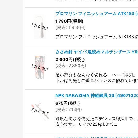
プロマリン フィニッシュアーム ATK183
[
1,780
円
(税別)
(
税込
:
1,958
円
)
プロマリン フィニッシュアーム ATK18
ささめ針 ヤイバ 魚絞めマルチシザース YSC
2,600
円
(税別)
(
税込
:
2,860
円
)
硬い部分もなんなく切れる、ハード厚刃。
ドルは刃先との重量バランスに優れていま
NPK NAKAZIMA 神経締具 2S
[
4967102
675
円
(税別)
(
税込
:
743
円
)
適度な硬さを備えたステンレス線採用で、
安心です。 サイズ:2S(φ1.0×3…