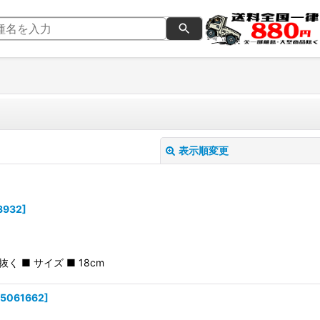
表示順変更
3932
]
■ サイズ ■ 18cm
絞り込む
5061662
]