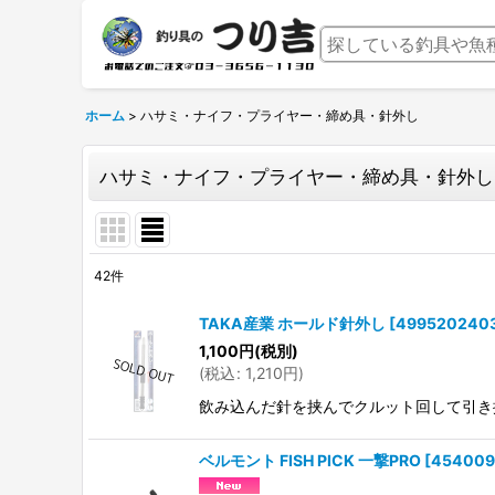
ホーム
>
ハサミ・ナイフ・プライヤー・締め具・針外し
ハサミ・ナイフ・プライヤー・締め具・針外し
42
件
表示数
:
TAKA産業 ホールド針外し
[
499520240
1,100
円
(税別)
並び順
:
(
税込
:
1,210
円
)
飲み込んだ針を挟んでクルット回して引き抜く 
ベルモント FISH PICK 一撃PRO
[
454009