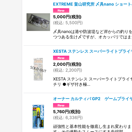
EXTREME 畠山研究所 〆具nano ショート
5,000
円
(税別)
(
税込
:
5,500
円
)
〆具nanoは港や防波堤など岸からの釣
つつある生け〆ですが、オカッパリではま
XESTA ステンレス スーパーライトプライヤ
2,000
円
(税別)
(
税込
:
2,200
円
)
XESTA ステンレス スーパーライトプラ
チリ ●ギザ付き極…
オーナー カルティバ GP2 ゲームプライ
5,760
円
(税別)
(
税込
:
6,336
円
)
頑強性と基本性能を徹底し生まれ変わりまし
す」その連動をスムースにする先端部…