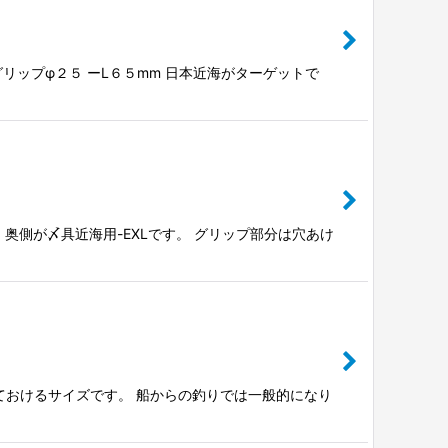
リップφ２５ ーL６５mm 日本近海がターゲットで
奥側が〆具近海用-EXLです。 グリップ部分は穴あけ
ておけるサイズです。 船からの釣りでは一般的になり