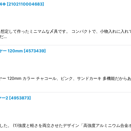
4Φ
[
2102110004683
]
りを想定して作ったミニマムな〆具です。 コンパクトで、小物入れに入れ
だ…
ー 120mm
[
4573439
]
イヤー 120mm カラー チャコール、ピンク、サンドカーキ 多機能だ
ヤー2
[
4953873
]
た。 (1)強度と軽さを両立させたデザイン「高強度アルミニウム合金ボ