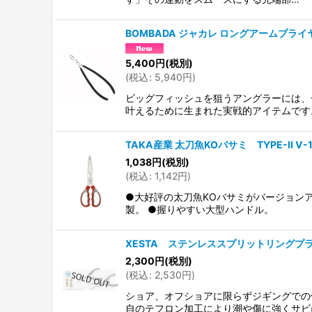
BOMBADA ジャカレ ロングアームプライ
5,400
円
(税別)
(
税込
:
5,940
円
)
ビッグフィッシュを狙うアングラーには、
叶えるために生まれた実戦的アイテムです
TAKA産業 太刀魚KOバサミ TYPE-II V
1,038
円
(税別)
(
税込
:
1,142
円
)
●大好評の太刀魚KOバサミがバージョンア
製。 ●握りやすい大型ハンドル。
XESTA ステンレススプリットリングプ
2,300
円
(税別)
(
税込
:
2,530
円
)
ショア、オフショアに限らずジギングでの
自のテフロン加工により潮や傷に強くサビ