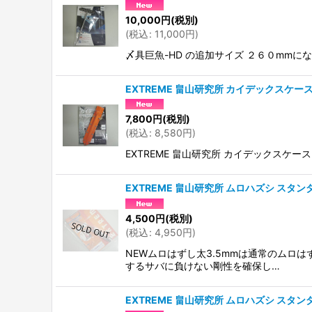
10,000
円
(税別)
(
税込
:
11,000
円
)
〆具巨魚-HD の追加サイズ ２６０mm
EXTREME 畠山研究所 カイデックスケース
7,800
円
(税別)
(
税込
:
8,580
円
)
EXTREME 畠山研究所 カイデックスケー
EXTREME 畠山研究所 ムロハズシ スタン
4,500
円
(税別)
(
税込
:
4,950
円
)
NEWムロはずし太3.5mmは通常のムロ
するサバに負けない剛性を確保し…
EXTREME 畠山研究所 ムロハズシ スタン