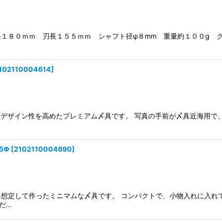
１８０ｍｍ 刃長１５５ｍｍ シャフト径φ８mm 重量約１００g グ
102110004614
]
、デザイン性を高めたプレミアム〆具です。 写真の手前が〆具近海用で、
5Φ
[
2102110004690
]
りを想定して作ったミニマムな〆具です。 コンパクトで、小物入れに入れ
だ…