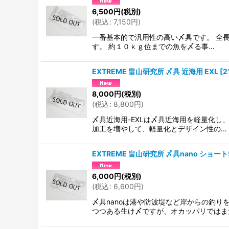
6,500
円
(税別)
(
税込
:
7,150
円
)
一番基本的で汎用性の高い〆具です。 全長
す。 約１０ｋｇ位までの魚を〆る事…
EXTREME 畠山研究所 〆具 近海用 EXL
[
2
8,000
円
(税別)
(
税込
:
8,800
円
)
〆具近海用-EXLは〆具近海用を軽量化し
加工を増やして、軽量化とデザイン性の…
EXTREME 畠山研究所 〆具nano ショート
6,000
円
(税別)
(
税込
:
6,600
円
)
〆具nanoは港や防波堤など岸からの釣
つつある生け〆ですが、オカッパリではま