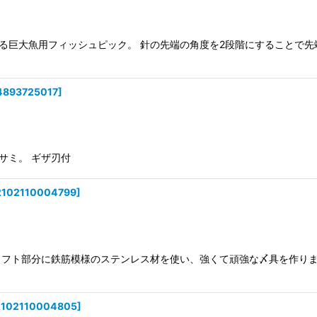
する巨大魚用フィッシュピック。 針の先端の角度を2段階にすることで先
4893725017
]
サミ。 ギザ刃付
2102110004799
]
ャフト部分に鉄筋模様のステンレス材を使い、強くて頑強な〆具を作りま
2102110004805
]