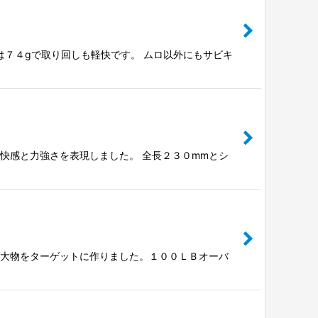
は７４gで取り回しも軽快です。 ムロ以外にもサビキ
快感と力強さを表現しました。 全長２３０mmとシ
島の大物をターゲットに作りました。１００ＬＢオーバ