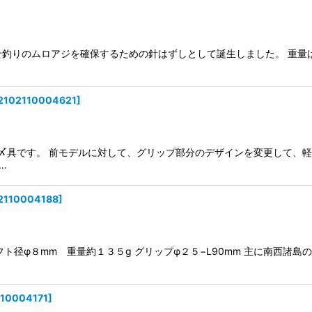
せ釣りのムロアジを確保するための針はずしとして誕生しました。 重量
2102110004621
]
な〆具です。 前モデルに対して、グリップ部分のデザインを変更して、軽
…
2110004188
]
径φ８mm 重量約１３５g グリップφ２５−L90mm 主に南西諸
110004171
]