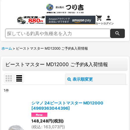
カート
ログイン
ホーム
>
ビーストマスター MD12000 ご予約&入荷情報
ビーストマスター MD12000 ご予約&入荷情報
表示順変更
閉じる
1
件
表示数
:
シマノ 24ビーストマスター MD12000
[
4969363044396
]
並び順
:
148,248
円
(税別)
(
税込
:
163,073
円
)
絞り込む