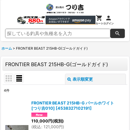
カート
ログイン
ホーム
>
FRONTIER BEAST 215HB-G(ゴールドガイド)
FRONTIER BEAST 215HB-G(ゴールドガイド)
表示順変更
閉じる
4
件
表示数
:
FRONTIER BEAST 215HB-G パールホワイト
[つり吉010]
[
4538327102191
]
並び順
:
110,000
円
(税別)
(
税込
:
121,000
円
)
絞り込む