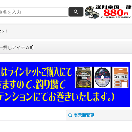
セット
一押しアイテム!!
]
表示順変更