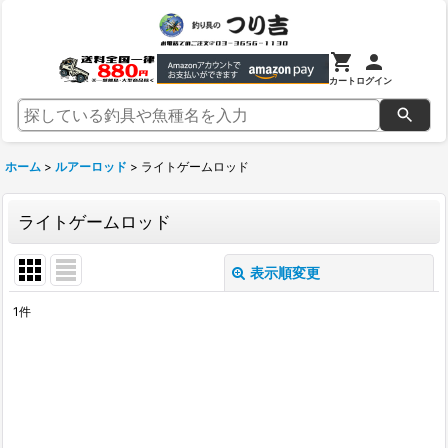
カート
ログイン
ホーム
>
ルアーロッド
>
ライトゲームロッド
ライトゲームロッド
表示順変更
閉じる
1
件
表示数
:
並び順
:
絞り込む