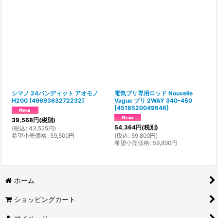
シマノ 24バンディット アオモノ
電気ブリ専用ロッド Nouvelle
H200
[
4969363272232
]
Vague ブリ 2WAY 340-450
[
4518520049646
]
39,568
円
(税別)
54,364
円
(税別)
(
税込
:
43,525
円
)
希望小売価格
:
59,500
円
(
税込
:
59,800
円
)
希望小売価格
:
59,800
円
ホーム
ショッピングカート