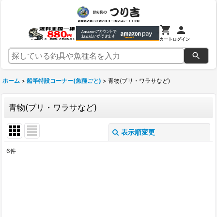
カート
ログイン
ホーム
>
船竿特設コーナー(魚種ごと)
>
青物(ブリ・ワラサなど)
青物(ブリ・ワラサなど)
表示順変更
閉じる
6
件
表示数
:
並び順
:
絞り込む