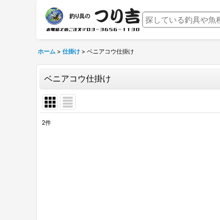
ホーム
>
仕掛け
>
ベニアコウ仕掛け
ベニアコウ仕掛け
2
件
表示数
:
並び順
: