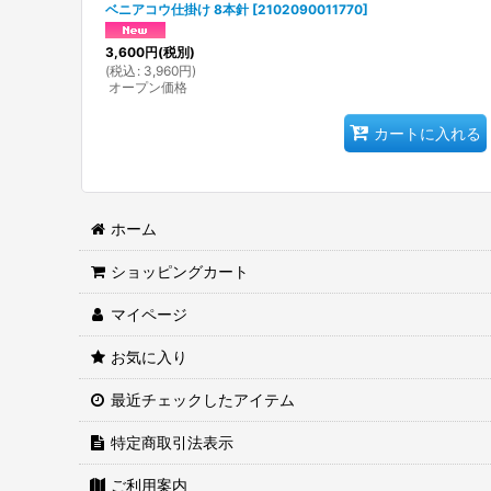
ベニアコウ仕掛け 8本針
[
2102090011770
]
3,600
円
(税別)
(
税込
:
3,960
円
)
オープン価格
カートに入れる
ホーム
ショッピングカート
マイページ
お気に入り
最近チェックしたアイテム
特定商取引法表示
ご利用案内