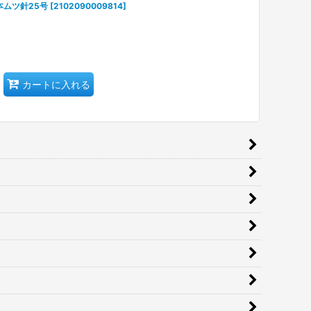
本ムツ針25号
[
2102090009814
]
カートに入れる