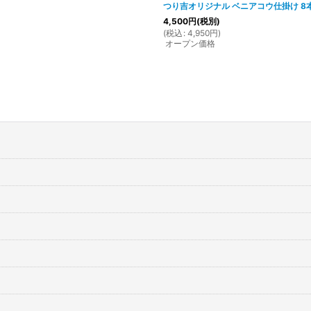
つり吉オリジナル ベニアコウ仕掛け 8
4,500
円
(税別)
(
税込
:
4,950
円
)
オープン価格