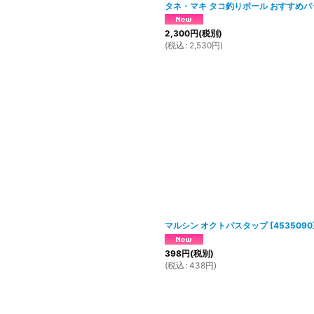
タネ・マキ タコ釣りボール おすすめパ
2,300
円
(税別)
(
税込
:
2,530
円
)
マルシン オクトパスタップ
[
4535090
398
円
(税別)
(
税込
:
438
円
)