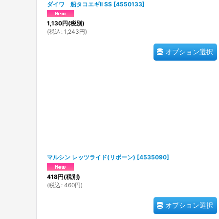
ダイワ 船タコエギII SS
[
4550133
]
1,130
円
(税別)
(
税込
:
1,243
円
)
オプション選択
マルシン レッツライド(リボーン)
[
4535090
]
418
円
(税別)
(
税込
:
460
円
)
オプション選択