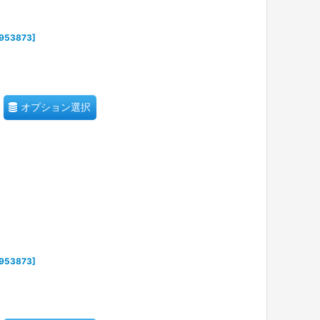
953873
]
オプション選択
953873
]