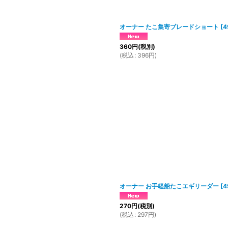
オーナー たこ集寄ブレードショート
[
4
360
円
(税別)
(
税込
:
396
円
)
オーナー お手軽船たこエギリーダー
[
4
270
円
(税別)
(
税込
:
297
円
)