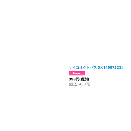
サイコオクトパス DX
[
4997223
]
398
円
(税別)
(
税込
:
438
円
)