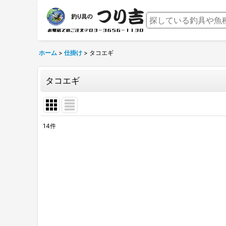
ホーム
>
仕掛け
>
タコエギ
タコエギ
14
件
表示数
:
並び順
: