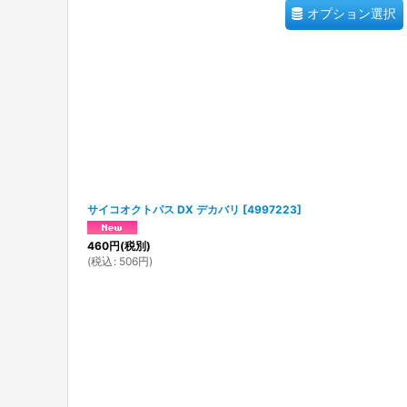
オプション選択
サイコオクトパス DX デカバリ
[
4997223
]
460
円
(税別)
(
税込
:
506
円
)