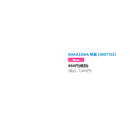
NAKAZAMA 蛸嵐
[
4967102
]
950
円
(税別)
(
税込
:
1,045
円
)