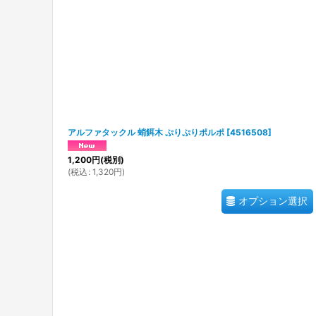
アルファタックル 蛸餌木 ぷりぷりポルポ
[
4516508
]
1,200
円
(税別)
(
税込
:
1,320
円
)
オプション選択