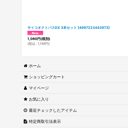
サイコオクトパスDX 3本セット
[
4997223443973
]
1,090
円
(税別)
(
税込
:
1,199
円
)
ホーム
ショッピングカート
マイページ
お気に入り
最近チェックしたアイテム
特定商取引法表示