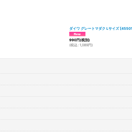
ダイワ グレートマダク Lサイズ
[
4550
990
円
(税別)
(
税込
:
1,089
円
)