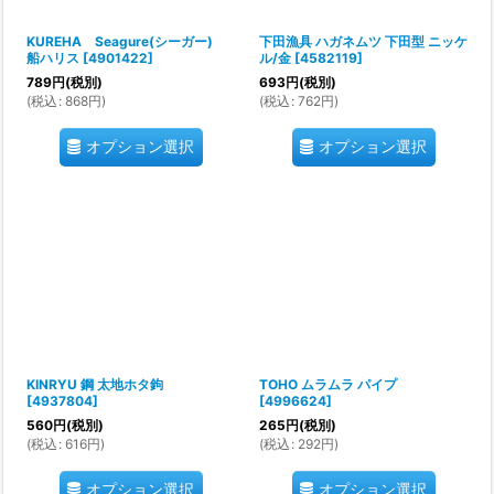
KUREHA Seagure(シーガー)
下田漁具 ハガネムツ 下田型 ニッケ
船ハリス
[
4901422
]
ル/金
[
4582119
]
789
円
(税別)
693
円
(税別)
(
税込
:
868
円
)
(
税込
:
762
円
)
オプション選択
オプション選択
KINRYU 鋼 太地ホタ鉤
TOHO ムラムラ パイプ
[
4937804
]
[
4996624
]
560
円
(税別)
265
円
(税別)
(
税込
:
616
円
)
(
税込
:
292
円
)
オプション選択
オプション選択