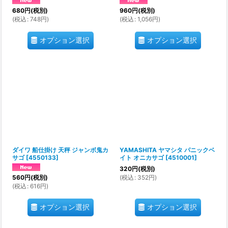
680
円
(税別)
960
円
(税別)
(
税込
:
748
円
)
(
税込
:
1,056
円
)
オプション選択
オプション選択
ダイワ 船仕掛け 天秤 ジャンボ鬼カ
YAMASHITA ヤマシタ パニックベ
サゴ
[
4550133
]
イト オニカサゴ
[
4510001
]
320
円
(税別)
(
税込
:
352
円
)
560
円
(税別)
(
税込
:
616
円
)
オプション選択
オプション選択