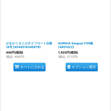
がまかつ オニカサゴ フロート仕様
KUREHA Seaguar FXR船
18号
[
4549018346879
]
[
4901422
]
440
円
(税別)
1,920
円
(税別)
(
税込
:
484
円
)
(
税込
:
2,112
円
)
オプション選択
カートに入れる