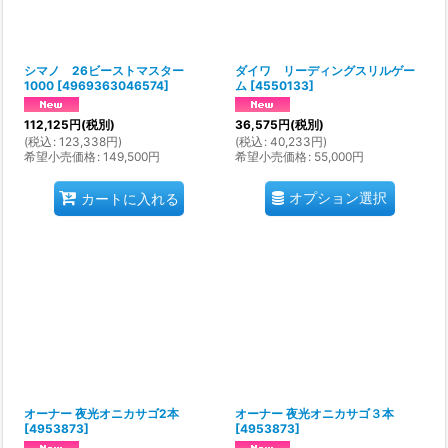
シマノ 26ビーストマスター
ダイワ リーディングスリルゲー
1000
[
4969363046574
]
ム
[
4550133
]
112,125
円
(税別)
36,575
円
(税別)
(
税込
:
123,338
円
)
(
税込
:
40,233
円
)
希望小売価格
:
149,500
円
希望小売価格
:
55,000
円
オプション選択
カートに入れる
オーナー 夜光オニカサゴ2本
オーナー 夜光オニカサゴ３本
[
4953873
]
[
4953873
]