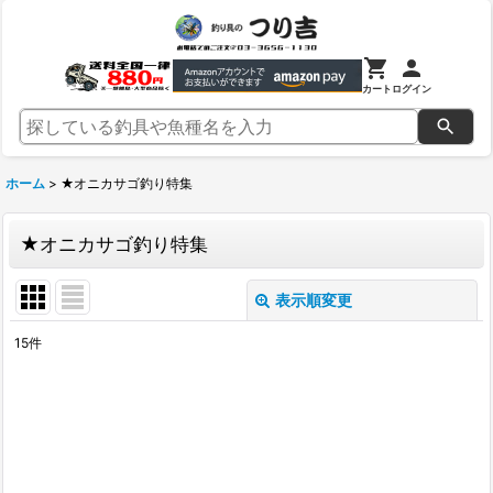
カート
ログイン
ホーム
>
★オニカサゴ釣り特集
★オニカサゴ釣り特集
表示順変更
閉じる
15
件
表示数
:
並び順
:
絞り込む