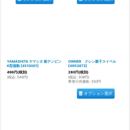
YAMASHITA ヤマシタ 船テンビン
OWNER クレン親子スイベル
K型遊動
[
4510001
]
[
4953873
]
496
円
(税別)
280
円
(税別)
(
税込
:
546
円
)
(
税込
:
308
円
)
希望小売価格
:
350
円
オプション選択