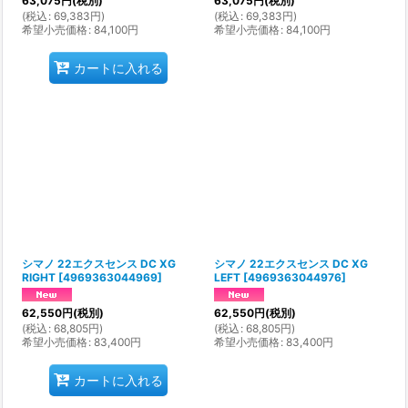
63,075
円
(税別)
63,075
円
(税別)
(
税込
:
69,383
円
)
(
税込
:
69,383
円
)
希望小売価格
:
84,100
円
希望小売価格
:
84,100
円
カートに入れる
シマノ 22エクスセンス DC XG
シマノ 22エクスセンス DC XG
RIGHT
[
4969363044969
]
LEFT
[
4969363044976
]
62,550
円
(税別)
62,550
円
(税別)
(
税込
:
68,805
円
)
(
税込
:
68,805
円
)
希望小売価格
:
83,400
円
希望小売価格
:
83,400
円
カートに入れる