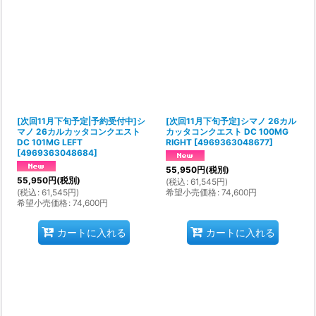
[次回11月下旬予定|予約受付中]シ
[次回11月下旬予定]シマノ 26カル
マノ 26カルカッタコンクエスト
カッタコンクエスト DC 100MG
DC 101MG LEFT
RIGHT
[
4969363048677
]
[
4969363048684
]
55,950
円
(税別)
55,950
円
(税別)
(
税込
:
61,545
円
)
(
税込
:
61,545
円
)
希望小売価格
:
74,600
円
希望小売価格
:
74,600
円
カートに入れる
カートに入れる