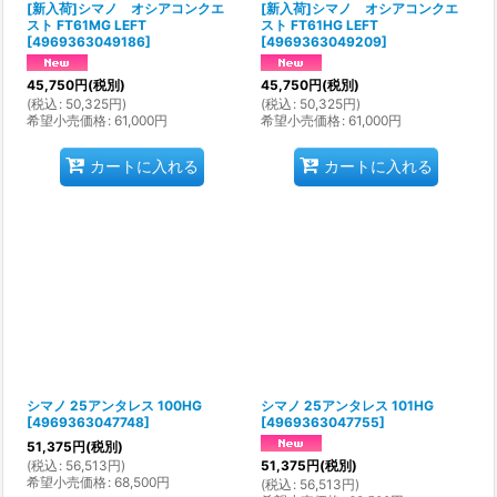
[新入荷]シマノ オシアコンクエ
[新入荷]シマノ オシアコンクエ
スト FT61MG LEFT
スト FT61HG LEFT
[
4969363049186
]
[
4969363049209
]
45,750
円
(税別)
45,750
円
(税別)
(
税込
:
50,325
円
)
(
税込
:
50,325
円
)
希望小売価格
:
61,000
円
希望小売価格
:
61,000
円
カートに入れる
カートに入れる
シマノ 25アンタレス 100HG
シマノ 25アンタレス 101HG
[
4969363047748
]
[
4969363047755
]
51,375
円
(税別)
(
税込
:
56,513
円
)
51,375
円
(税別)
希望小売価格
:
68,500
円
(
税込
:
56,513
円
)