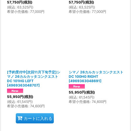
57,750
円
(税別)
57,750
円
(税別)
(
税込
:
63,525
円
)
(
税込
:
63,525
円
)
希望小売価格
:
77,000
円
希望小売価格
:
77,000
円
[予約受付中|次回11月下旬予定]シ
シマノ 26カルカッタコンクエスト
マノ 26カルカッタコンクエスト
DC 100HG RIGHT
DC 101HG LEFT
[
4969363048691
]
[
4969363048707
]
55,950
円
(税別)
55,950
円
(税別)
(
税込
:
61,545
円
)
(
税込
:
61,545
円
)
希望小売価格
:
74,600
円
希望小売価格
:
74,600
円
カートに入れる