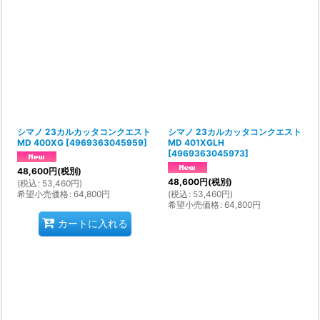
シマノ 23カルカッタコンクエスト
シマノ 23カルカッタコンクエスト
MD 400XG
[
4969363045959
]
MD 401XGLH
[
4969363045973
]
48,600
円
(税別)
48,600
円
(税別)
(
税込
:
53,460
円
)
希望小売価格
:
64,800
円
(
税込
:
53,460
円
)
希望小売価格
:
64,800
円
カートに入れる