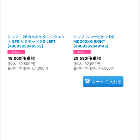
並び順
:
絞り込む
シマノ 26カルカッタコンクエス
シマノ スコーピオン DC
ト BFS リミテッド XG LEFT
MD200XG RIGHT
[
4969363049353
]
[
4969363049148
]
48,000
円
(税別)
29,593
円
(税別)
(
税込
:
52,800
円
)
(
税込
:
32,552
円
)
希望小売価格
:
64,000
円
希望小売価格
:
44,500
円
カートに入れる