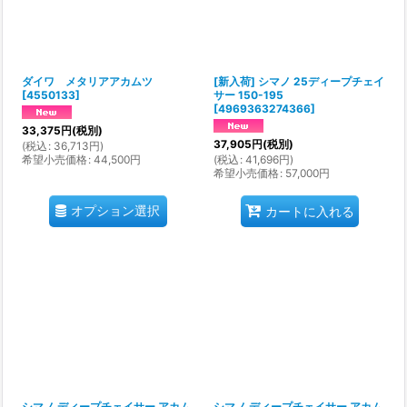
絞り込む
ダイワ メタリアアカムツ
[新入荷] シマノ 25ディープチェイ
[
4550133
]
サー 150-195
[
4969363274366
]
33,375
円
(税別)
37,905
円
(税別)
(
税込
:
36,713
円
)
希望小売価格
:
44,500
円
(
税込
:
41,696
円
)
希望小売価格
:
57,000
円
オプション選択
カートに入れる
シマノ ディープチェイサー アカム
シマノ ディープチェイサー アカム