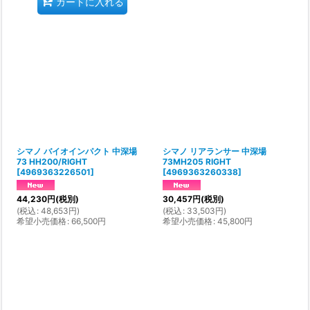
カートに入れる
シマノ バイオインパクト 中深場
シマノ リアランサー 中深場
73 HH200/RIGHT
73MH205 RIGHT
[
4969363226501
]
[
4969363260338
]
44,230
円
(税別)
30,457
円
(税別)
(
税込
:
48,653
円
)
(
税込
:
33,503
円
)
希望小売価格
:
66,500
円
希望小売価格
:
45,800
円