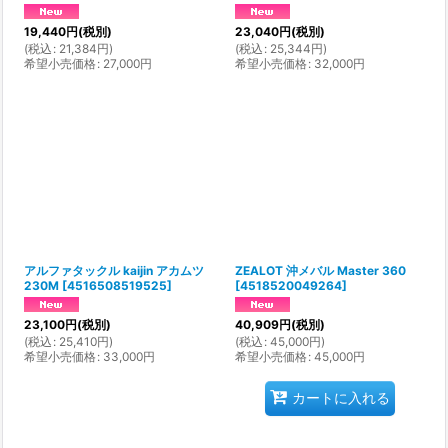
19,440
円
(税別)
23,040
円
(税別)
(
税込
:
21,384
円
)
(
税込
:
25,344
円
)
希望小売価格
:
27,000
円
希望小売価格
:
32,000
円
アルファタックル kaijin アカムツ
ZEALOT 沖メバル Master 360
230M
[
4516508519525
]
[
4518520049264
]
23,100
円
(税別)
40,909
円
(税別)
(
税込
:
25,410
円
)
(
税込
:
45,000
円
)
希望小売価格
:
33,000
円
希望小売価格
:
45,000
円
カートに入れる