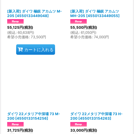
[新入荷] ダイワ 極鋭 アカムツ M-
[新入荷] ダイワ 極鋭 アカムツ
205
[
4550133449048
]
MH-205
[
4550133449055
]
55,125
円
(税別)
55,500
円
(税別)
(
税込
:
60,638
円
)
(
税込
:
61,050
円
)
希望小売価格
:
73,500
円
希望小売価格
:
74,000
円
カートに入れる
ダイワ 22メタリア中深場 73 M-
ダイワ 22メタリア中深場 73 H-
200
[
4550133154256
]
200
[
4550133154263
]
31,725
円
(税別)
33,000
円
(税別)