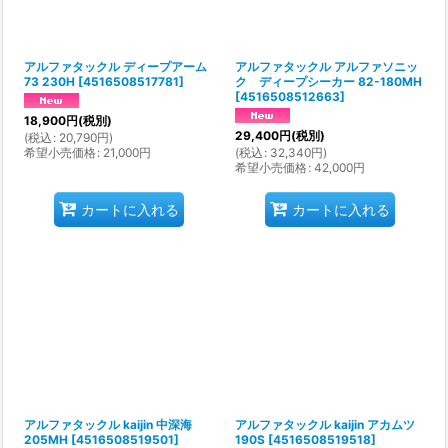
アルファタックル ディープアーム
アルファタックル アルファソニッ
73 230H
[
4516508517781
]
ク ディープシーカー 82-180MH
[
4516508512663
]
18,900
円
(税別)
29,400
円
(税別)
(
税込
:
20,790
円
)
希望小売価格
:
21,000
円
(
税込
:
32,340
円
)
希望小売価格
:
42,000
円
カートに入れる
カートに入れる
アルファタックル kaijin 中深海
アルファタックル kaijin アカムツ
205MH
[
4516508519501
]
190S
[
4516508519518
]