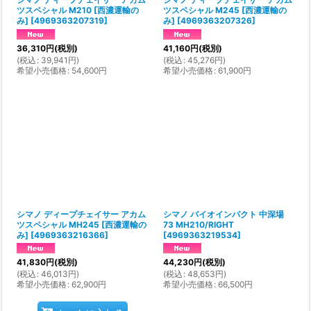
ツスペシャル M210 [西濃運輸の
ツスペシャル M245 [西濃運輸の
み]
[
4969363207319
]
み]
[
4969363207326
]
36,310
円
(税別)
41,160
円
(税別)
(
税込
:
39,941
円
)
(
税込
:
45,276
円
)
希望小売価格
:
54,600
円
希望小売価格
:
61,900
円
シマノ ディープチェイサー アカム
シマノ バイオインパクト 中深場
ツスペシャル MH245 [西濃運輸の
73 MH210/RIGHT
み]
[
4969363216366
]
[
4969363219534
]
41,830
円
(税別)
44,230
円
(税別)
(
税込
:
46,013
円
)
(
税込
:
48,653
円
)
希望小売価格
:
62,900
円
希望小売価格
:
66,500
円