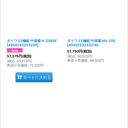
ダイワ 22極鋭 中深場 H-205SF
ダイワ 22極鋭 中深場 HH-205
[
4550133253201
]
[
4550133253218
]
51,750
円
(税別)
(
税込
:
56,925
円
)
57,375
円
(税別)
希望小売価格
:
69,000
円
(
税込
:
63,113
円
)
希望小売価格
:
76,500
円
カートに入れる