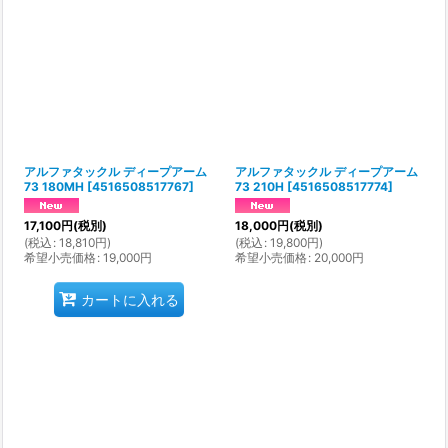
アルファタックル ディープアーム
アルファタックル ディープアーム
73 180MH
[
4516508517767
]
73 210H
[
4516508517774
]
17,100
円
(税別)
18,000
円
(税別)
(
税込
:
18,810
円
)
(
税込
:
19,800
円
)
希望小売価格
:
19,000
円
希望小売価格
:
20,000
円
カートに入れる