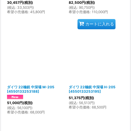
30,457
円
(税別)
82,500
円
(税別)
(
税込
:
33,503
円
)
(
税込
:
90,750
円
)
希望小売価格
:
45,800
円
希望小売価格
:
110,000
円
カートに入れる
ダイワ 22極鋭 中深場 M-205
ダイワ 22極鋭 中深場 H-205
[
4550133253188
]
[
4550133253195
]
51,375
円
(税別)
(
税込
:
56,513
円
)
51,000
円
(税別)
希望小売価格
:
68,500
円
(
税込
:
56,100
円
)
希望小売価格
:
68,000
円