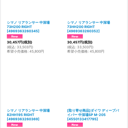
シマノ リアランサー 中深場
シマノ リアランサー 中深場
73H200 RIGHT
73HH200 RIGHT
[
4969363260345
]
[
4969363260352
]
30,457
円
(税別)
30,457
円
(税別)
(
税込
:
33,503
円
)
(
税込
:
33,503
円
)
希望小売価格
:
45,800
円
希望小売価格
:
45,800
円
シマノ リアランサー 中深場
[取り寄せ商品]ダイワ ディープバ
82HH195 RIGHT
イパー 中深場SP M-205
[
4969363260369
]
[
4550133417795
]