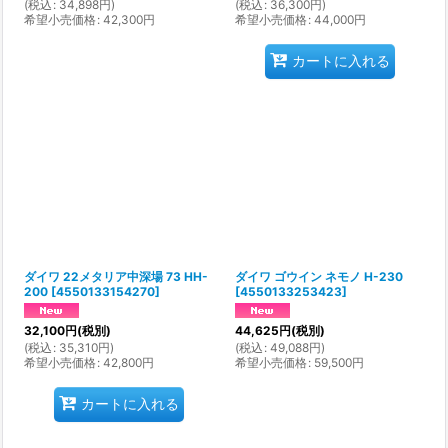
(
税込
:
34,898
円
)
(
税込
:
36,300
円
)
希望小売価格
:
42,300
円
希望小売価格
:
44,000
円
カートに入れる
ダイワ 22メタリア中深場 73 HH-
ダイワ ゴウイン ネモノ H-230
200
[
4550133154270
]
[
4550133253423
]
32,100
円
(税別)
44,625
円
(税別)
(
税込
:
35,310
円
)
(
税込
:
49,088
円
)
希望小売価格
:
42,800
円
希望小売価格
:
59,500
円
カートに入れる