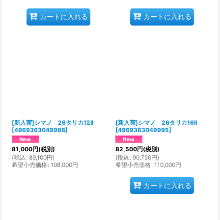
カートに入れる
カートに入れる
[新入荷]シマノ 26タリカ12II
[新入荷]シマノ 26タリカ16II
[
4969363049988
]
[
4969363049995
]
81,000
円
(税別)
82,500
円
(税別)
(
税込
:
89,100
円
)
(
税込
:
90,750
円
)
希望小売価格
:
108,000
円
希望小売価格
:
110,000
円
カートに入れる