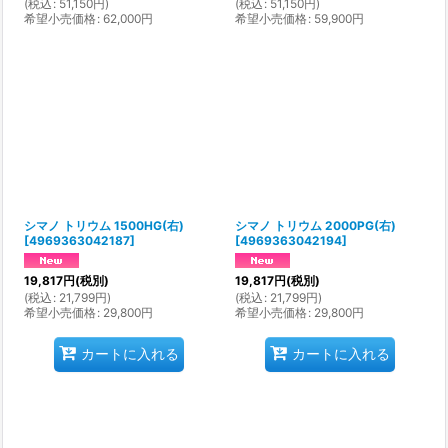
(
税込
:
51,150
円
)
(
税込
:
51,150
円
)
希望小売価格
:
62,000
円
希望小売価格
:
59,900
円
シマノ トリウム 1500HG(右)
シマノ トリウム 2000PG(右)
[
4969363042187
]
[
4969363042194
]
19,817
円
(税別)
19,817
円
(税別)
(
税込
:
21,799
円
)
(
税込
:
21,799
円
)
希望小売価格
:
29,800
円
希望小売価格
:
29,800
円
カートに入れる
カートに入れる