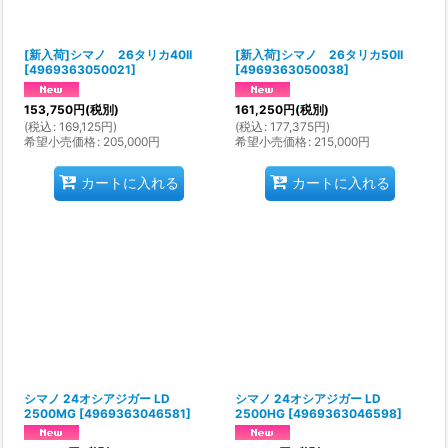
[新入荷]シマノ 26タリカ40II
[新入荷]シマノ 26タリカ50II
[
4969363050021
]
[
4969363050038
]
153,750
円
(税別)
161,250
円
(税別)
(
税込
:
169,125
円
)
(
税込
:
177,375
円
)
希望小売価格
:
205,000
円
希望小売価格
:
215,000
円
カートに入れる
カートに入れる
シマノ 24オシアジガー LD
シマノ 24オシアジガー LD
2500MG
[
4969363046581
]
2500HG
[
4969363046598
]