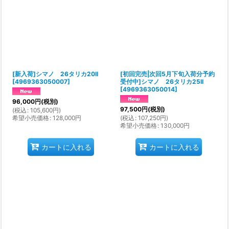
[新入荷]シマノ 26タリカ20II
[初回完売|次回5月下旬入荷分予約
[
4969363050007
]
受付中]シマノ 26タリカ25II
[
4969363050014
]
96,000
円
(税別)
97,500
円
(税別)
(
税込
:
105,600
円
)
希望小売価格
:
128,000
円
(
税込
:
107,250
円
)
希望小売価格
:
130,000
円
カートに入れる
カートに入れる