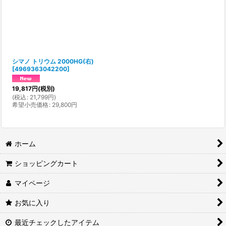
シマノ トリウム 2000HG(右)
[
4969363042200
]
19,817
円
(税別)
(
税込
:
21,799
円
)
希望小売価格
:
29,800
円
ホーム
ショッピングカート
マイページ
お気に入り
最近チェックしたアイテム