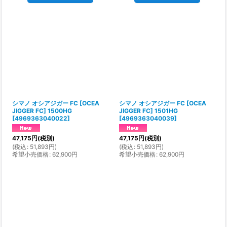
シマノ オシアジガー FC [OCEA
シマノ オシアジガー FC [OCEA
JIGGER FC] 1500HG
JIGGER FC] 1501HG
[
4969363040022
]
[
4969363040039
]
47,175
円
(税別)
47,175
円
(税別)
(
税込
:
51,893
円
)
(
税込
:
51,893
円
)
希望小売価格
:
62,900
円
希望小売価格
:
62,900
円