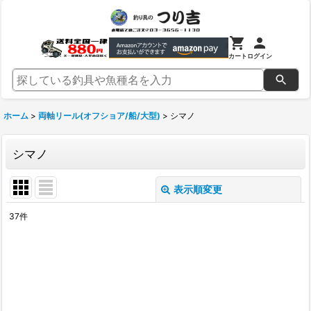
カート
ログイン
ホーム
>
両軸リール(オフショア/船/大型)
>
シマノ
シマノ
表示順変更
閉じる
37
件
表示数
:
並び順
:
絞り込む