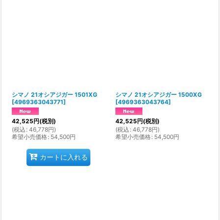
シマノ 21オシアジガー 1501XG
シマノ 21オシアジガー 1500XG
[
4969363043771
]
[
4969363043764
]
42,525
円
(税別)
42,525
円
(税別)
(
税込
:
46,778
円
)
(
税込
:
46,778
円
)
希望小売価格
:
54,500
円
希望小売価格
:
54,500
円
カートに入れる