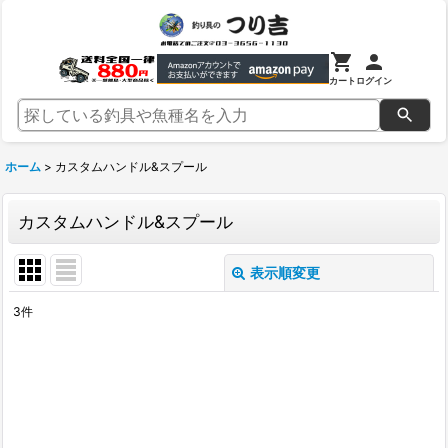
カート
ログイン
ホーム
>
カスタムハンドル&スプール
カスタムハンドル&スプール
表示順変更
閉じる
3
件
表示数
:
並び順
:
絞り込む