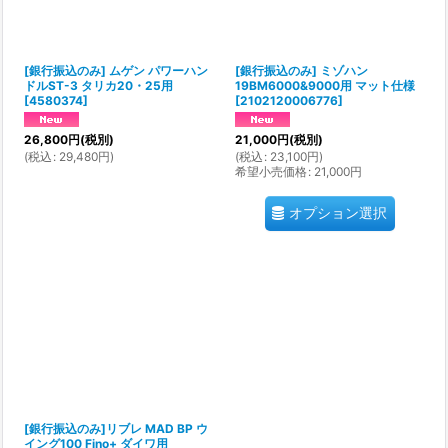
[銀行振込のみ] ムゲン パワーハン
[銀行振込のみ] ミゾハン
ドルST-3 タリカ20・25用
19BM6000&9000用 マット仕様
[
4580374
]
[
2102120006776
]
26,800
円
(税別)
21,000
円
(税別)
(
税込
:
29,480
円
)
(
税込
:
23,100
円
)
希望小売価格
:
21,000
円
オプション選択
[銀行振込のみ]リブレ MAD BP ウ
イング100 Fino+ ダイワ用