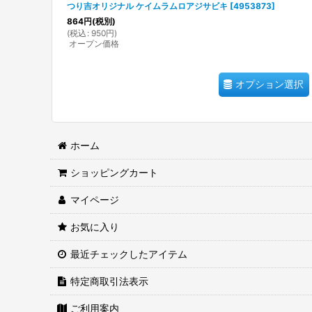
つり吉オリジナル ケイムラムロアジサビキ
[
4953873
]
864
円
(税別)
(
税込
:
950
円
)
オープン価格
オプション選択
ホーム
ショッピングカート
マイページ
お気に入り
最近チェックしたアイテム
特定商取引法表示
ご利用案内