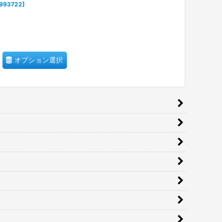
993722
]
オプション選択