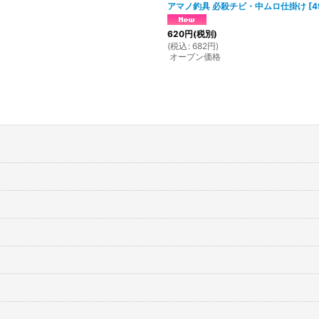
アマノ釣具 必殺チビ・中ムロ仕掛け
[
4
620
円
(税別)
(
税込
:
682
円
)
オープン価格