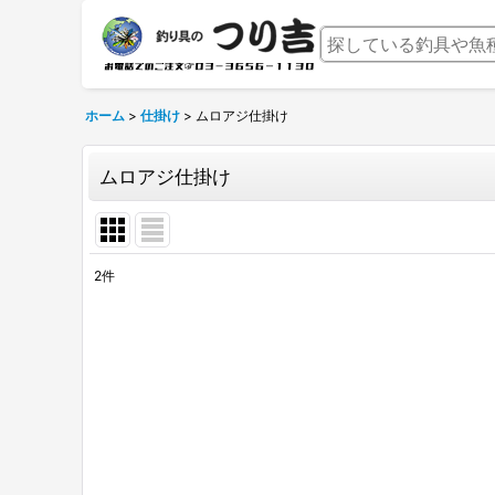
ホーム
>
仕掛け
>
ムロアジ仕掛け
ムロアジ仕掛け
2
件
表示数
:
並び順
: