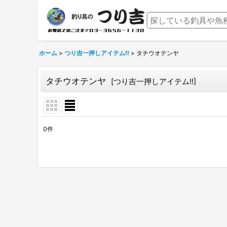
ホーム
>
つり吉一押しアイテム!!
>
タチウオテンヤ
タチウオテンヤ
[
つり吉一押しアイテム!!
]
0
件
表示数
:
並び順
: