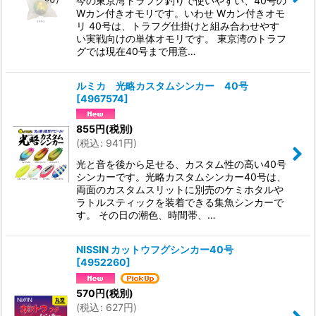
今の東京湾トラフグ釣りで使いやすい、40号の
Wカン付きオモリです。いわせ Wカン付きオモ
リ 40号は、トラフグ仕掛けと組み合わせやす
い実戦向けの単体オモリです。 東京湾のトラフ
グでは現在40号まで用意…
ルミカ 光略カスタムシンカー 40号
[
4967574
]
855
円
(税別)
(
税込
:
941
円
)
光と音を後から足せる、カスタム性の高い40号
シンカーです。光略カスタムシンカー40号は、
両面のカスタムスリットに別売のケミホタルや
ラトルスティックを装着できる集魚シンカーで
す。 その日の潮色、時間帯、…
NISSIN カットウフグシンカー40号
[
4952260
]
570
円
(税別)
(
税込
:
627
円
)