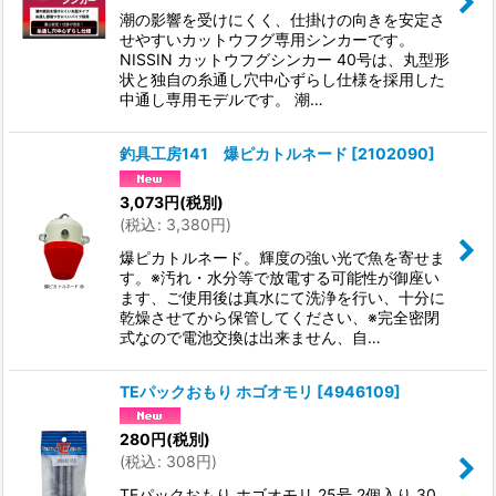
潮の影響を受けにくく、仕掛けの向きを安定さ
せやすいカットウフグ専用シンカーです。
NISSIN カットウフグシンカー 40号は、丸型形
状と独自の糸通し穴中心ずらし仕様を採用した
中通し専用モデルです。 潮…
釣具工房141 爆ピカトルネード
[
2102090
]
3,073
円
(税別)
(
税込
:
3,380
円
)
爆ピカトルネード。輝度の強い光で魚を寄せま
す。※汚れ・水分等で放電する可能性が御座い
ます、ご使用後は真水にて洗浄を行い、十分に
乾燥させてから保管してください、※完全密閉
式なので電池交換は出来ません、自…
TEパックおもり ホゴオモリ
[
4946109
]
280
円
(税別)
(
税込
:
308
円
)
TEパックおもり ホゴオモリ 25号 2個入り 30