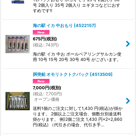
号 2個入り 35号 2個入り エギタコなどにおす
すめです!!
海の駅 イカ 中おもり
[
4522157
]
675
円
(税別)
(
税込
:
743
円
)
海の駅 イカ 中お ボールベアリングサルカン使
用 10号 15号 20号 30号 40号 がございます。
胴突鉛 オモリトクトクパック
[
4513509
]
7,000
円
(税別)
(
税込
:
7,700
円
)
オープン価格
送料1個のご注文に対して1,430 円(税込)が掛か
ります。 2個以上ご注文場合、個数分別途送料
掛かります。 例)2個ご注文 1,430 円×2=2,860
円(税込) （代引きの場合、代引き手…