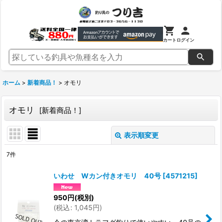
カート
ログイン
ホーム
>
新着商品！
>
オモリ
オモリ
[
新着商品！
]
表示順変更
閉じる
7
件
表示数
:
いわせ Wカン付きオモリ 40号
[
4571215
]
並び順
:
950
円
(税別)
(
税込
:
1,045
円
)
絞り込む