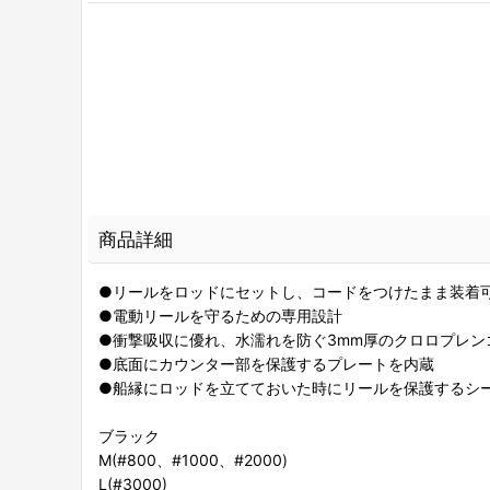
商品詳細
●リールをロッドにセットし、コードをつけたまま装着
●電動リールを守るための専用設計
●衝撃吸収に優れ、水濡れを防ぐ3mm厚のクロロプレン
●底面にカウンター部を保護するプレートを内蔵
●船縁にロッドを立てておいた時にリールを保護するシ
ブラック
M(#800、#1000、#2000)
L(#3000)