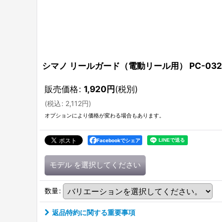
シマノ リールガード（電動リール用） PC-032
販売価格
:
1,920
円
(税別)
(
税込
:
2,112
円
)
オプションにより価格が変わる場合もあります。
Facebookでシェア
モデル
を選択してください
数量
:
返品特約に関する重要事項