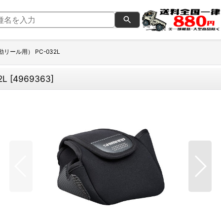
リール用） PC-032L
2L
[
4969363
]