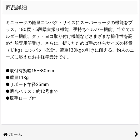
商品詳細
ミニラークの軽量コンパクトサイズにスーパーラークの機能をプ
ラス。180度・5段階首振り機能、手持ちヘルパー機能、竿立てホ
ルダー機能、タテ・ヨコ取り付け機能などさまざまな操作性を高
めた船専用竿受け。さらに、折りたためば手のひらサイズの軽量
（1.1kg）コンパクト設計。荷重130kgの引きに耐える、釣人のニ
ーズに応えたお手軽竿受けです。
●取付有効幅15〜80mm
●重量1.1Kg
●サポート竿径25mm
●適合ハリス：約12号まで
●尻手ロープ付
ホーム