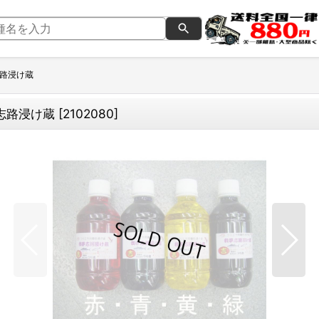
志路浸け蔵
志路浸け蔵
[
2102080
]