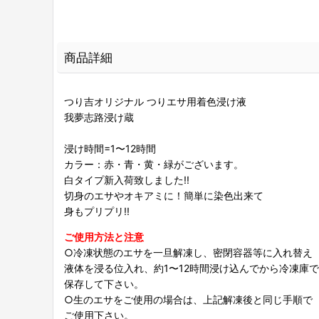
商品詳細
つり吉オリジナル つりエサ用着色浸け液
我夢志路浸け蔵
浸け時間=1〜12時間
カラー：赤・青・黄・緑がございます。
白タイプ新入荷致しました!!
切身のエサやオキアミに！簡単に染色出来て
身もプリプリ!!
ご使用方法と注意
○冷凍状態のエサを一旦解凍し、密閉容器等に入れ替え
液体を浸る位入れ、約1〜12時間浸け込んでから冷凍庫で
保存して下さい。
○生のエサをご使用の場合は、上記解凍後と同じ手順で
ご使用下さい。