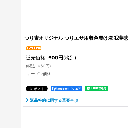
つり吉オリジナル つりエサ用着色浸け液 我夢
販売価格
:
600
円
(税別)
(
税込
:
660
円
)
オープン価格
Facebookでシェア
返品特約に関する重要事項