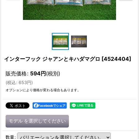
インターフック ジャアンとキハダマグロ
[
4524404
]
販売価格
:
594
円
(税別)
(
税込
:
653
円
)
オプションにより価格が変わる場合もあります。
Facebookでシェア
モデル
を選択してください
数量
: